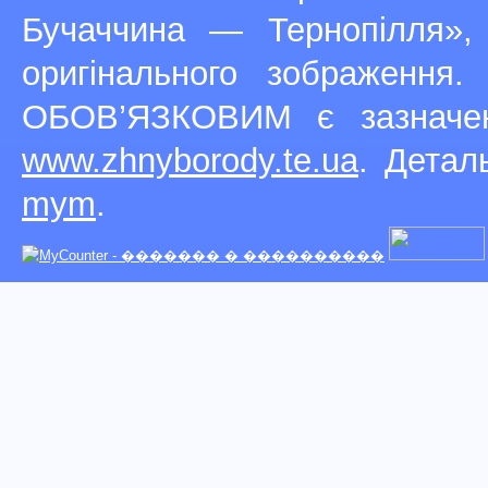
Бучаччина — Тернопілля»,
оригінального зображення
ОБОВ’ЯЗКОВИМ є зазначен
www.zhnyborody.te.ua
. Детал
mym
.