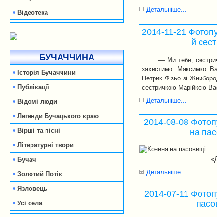
Детальніше...
Відеотека
2014-11-21 Фотопу
й сес
БУЧАЧЧИНА
— Ми тебе, сестрич
захистимо. Максимко Ва
Історія Бучаччини
Петрик Фізьо зі Жниборо
Публікації
сестричкою Марійкою Ва
Детальніше...
Відомі люди
Легенди Бучацького краю
2014-08-08 Фотоп
Вірші та пісні
на па
Літературні твори
«
Бучач
Детальніше...
Золотий Потік
Язловець
2014-07-11 Фотопу
пасо
Усі села