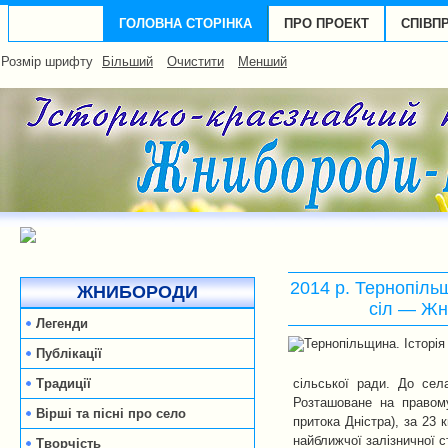
ГОЛОВНА СТОРІНКА
ПРО ПРОЕКТ
СПІВП
Розмір шрифту
Більший
Очистити
Менший
2014 р. Тернопільщи
ЖНИБОРОДИ
сіл — Ж
Легенди
Публікації
Традиції
сільської ради. До сел
Розташоване на правому
Вірші та пісні про село
притока Дністра), за 23 
найближчої залізничної с
Творчість