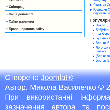
Майдану
Якимчук Со
Співпраця
Ющишин Оле
служать Б
Ваша допомога
Популярні
Сайти-партнери
Вихрущ В
Права і правила сайту
БУДНИЙ С
над Серет
Бульчак Л
Бернат В
Легенди 
району
(Без авт
Бернат В
Створено
Joomla!®
Автор: Микола Василечко © 2
При використанні інфор
зазначення автора та п