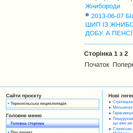
Жнибороди
2013-06-07
ШИП ІЗ ЖНИБ
ДОБУ. А ПЕНСІ
Сторінка 1 з 2
Початок
Попер
Сайти проєкту
Нові леге
Стрілецька
Тернопільська енциклопедія
Мельничук 
Герасимчук
Головне меню
Пошуруєва 
що вже аж 
Головна сторінка
Стронська 
Про проект