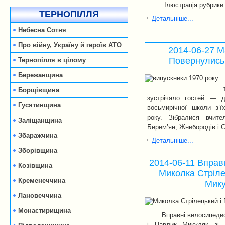
Ілюстрація рубрики
ТЕРНОПІЛЛЯ
Детальніше...
Небесна Сотня
Про війну, Україну й героїв АТО
2014-06-27 М
Повернулись
Тернопілля в цілому
Бережанщина
Борщівщина
зустрічало гостей — д
Гусятинщина
восьмирічної школи з’ї
року. Зібралися вчите
Заліщанщина
Берем’ян, Жнибородів і 
Збаражчина
Детальніше...
Зборівщина
2014-06-11 Вправ
Козівщина
Миколка Стріле
Кременеччина
Мик
Лановеччина
Монастирищина
Вправні велосипеди
і Павлик Микуляк зі 