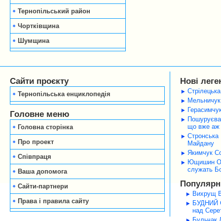
Тернопільський район
Чортківщина
Шумщина
Сайти проєкту
Нові леге
Стрілецька
Тернопільська енциклопедія
Мельничук 
Герасимчук
Головне меню
Пошуруєва 
що вже аж 
Головна сторінка
Стронська 
Про проект
Майдану
Якимчук Со
Співпраця
Ющишин Оле
служать Б
Ваша допомога
Популярні
Сайти-партнери
Вихрущ В
Права і правила сайту
БУДНИЙ С
над Серет
Бульчак Л