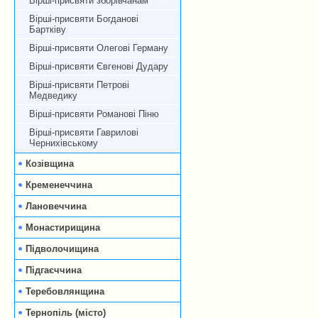
Вірші-присвяти зборівчанам
Вірші-присвяти Богданові
Бартківу
Вірші-присвяти Олегові Герману
Вірші-присвяти Євгенові Дудару
Вірші-присвяти Петрові
Медведику
Вірші-присвяти Романові Піню
Вірші-присвяти Гаврилові
Чернихівському
Козівщина
Кременеччина
Лановеччина
Монастирищина
Підволочищина
Підгаєччина
Теребовлянщина
Тернопіль (місто)