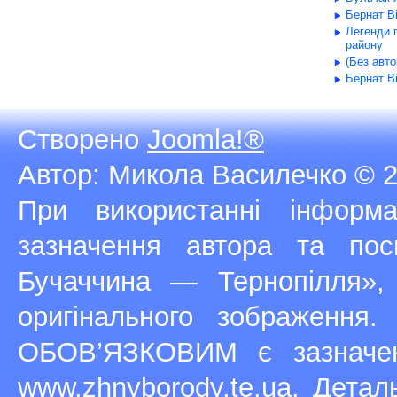
Бернат В
Легенди 
району
(Без авт
Бернат В
Створено
Joomla!®
Автор: Микола Василечко © 2
При використанні інфор
зазначення автора та п
Бучаччина — Тернопілля»,
оригінального зображення
ОБОВ’ЯЗКОВИМ є зазначен
www.zhnyborody.te.ua
. Детал