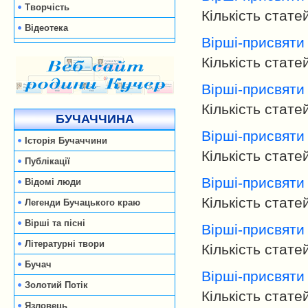
Творчість
Кількість стате
Відеотека
Вірші-присвяти
Кількість стате
Вірші-присвяти
Кількість стате
БУЧАЧЧИНА
Вірші-присвяти
Історія Бучаччини
Кількість стате
Публікації
Вірші-присвяти
Відомі люди
Кількість стате
Легенди Бучацького краю
Вірші та пісні
Вірші-присвяти
Літературні твори
Кількість стате
Бучач
Вірші-присвяти
Золотий Потік
Кількість стате
Язловець