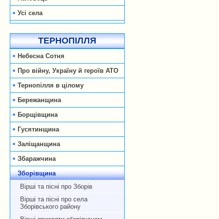
Усі села
ТЕРНОПІЛЛЯ
Небесна Сотня
Про війну, Україну й героїв АТО
Тернопілля в цілому
Бережанщина
Борщівщина
Гусятинщина
Заліщанщина
Збаражчина
Зборівщина
Вірші та пісні про Зборів
Вірші та пісні про села
Зборівського району