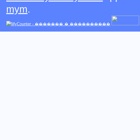
mym
.