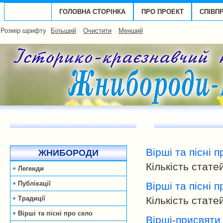
ГОЛОВНА СТОРІНКА
ПРО ПРОЕКТ
СПІВП
Розмір шрифту
Більший
Очистити
Менший
Вірші та пісні 
ЖНИБОРОДИ
Кількість стате
Легенди
Публікації
Вірші та пісні 
Традиції
Кількість стате
Вірші та пісні про село
Вірші-присвяти