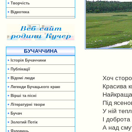
Творчість
Відеотека
БУЧАЧЧИНА
Історія Бучаччини
Публікації
Хоч сторо
Відомі люди
Красива к
Легенди Бучацького краю
Найкраща 
Вірші та пісні
Під ясено
Літературні твори
У ній тепл
Бучач
І доброта 
Золотий Потік
А над см
Язловець