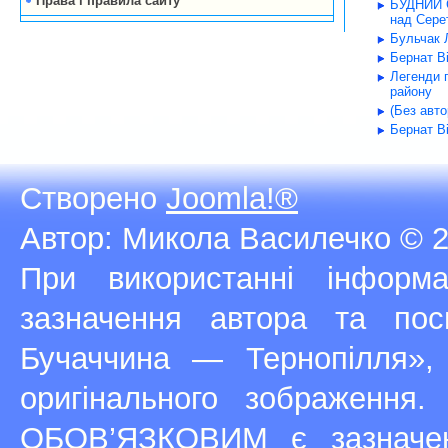
Права і правила сайту
БУДНИЙ С
над Серет
Бульчак Л
Бернат В
Легенди 
району
(Без авт
Бернат В
Створено
Joomla!®
Автор: Микола Василечко © 2
При використанні інфор
зазначення автора та п
Бучаччина — Тернопілля»,
оригінального зображення
ОБОВ’ЯЗКОВИМ є зазначен