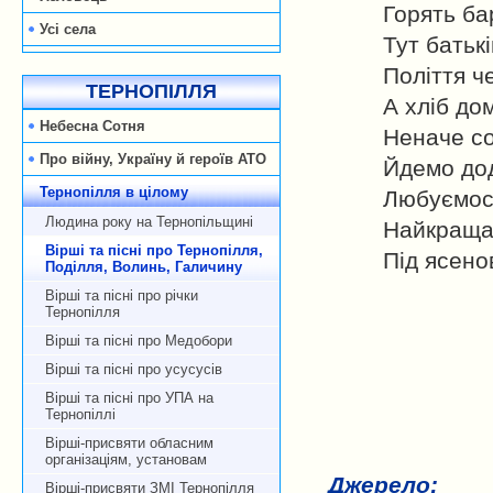
Горять ба
Усі села
Тут батькі
Поліття ч
ТЕРНОПІЛЛЯ
А хліб до
Небесна Сотня
Неначе со
Про війну, Україну й героїв АТО
Йдемо дод
Тернопілля в цілому
Любуємос
Людина року на Тернопільщині
Найкраща 
Вірші та пісні про Тернопілля,
Під ясено
Поділля, Волинь, Галичину
Вірші та пісні про річки
Тернопілля
Вірші та пісні про Медобори
Вірші та пісні про усусусів
Вірші та пісні про УПА на
Тернопіллі
Вірші-присвяти обласним
організаціям, установам
Джерело:
Вірші-присвяти ЗМІ Тернопілля