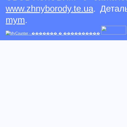
www.zhnyborody.te.ua
. Детал
mym
.