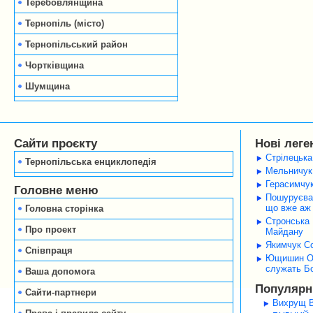
Теребовлянщина
Тернопіль (місто)
Тернопільський район
Чортківщина
Шумщина
Сайти проєкту
Нові леге
Стрілецька
Тернопільська енциклопедія
Мельничук 
Герасимчук
Головне меню
Пошуруєва 
що вже аж 
Головна сторінка
Стронська 
Про проект
Майдану
Якимчук Со
Співпраця
Ющишин Оле
служать Б
Ваша допомога
Популярні
Сайти-партнери
Вихрущ В