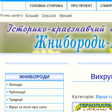
ГОЛОВНА СТОРІНКА
ПРО ПРОЕКТ
СПІВП
Розмір шрифту
Більший
Очистити
Менший
Вихру
ЖНИБОРОДИ
Легенди
Публікації
Категорія:
Вірші т
Традиції
Вірші та пісні про село