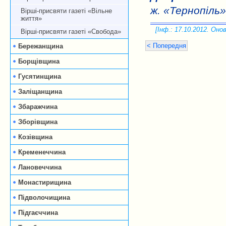
ж. «Тернопіль»
Вірші-присвяти газеті «Вільне
життя»
[Інф.: 17.10.2012. Онов
Вірші-присвяти газеті «Свобода»
< Попередня
Бережанщина
Борщівщина
Гусятинщина
Заліщанщина
Збаражчина
Зборівщина
Козівщина
Кременеччина
Лановеччина
Монастирищина
Підволочищина
Підгаєччина