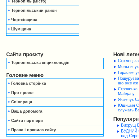
Тернопіль (місто)
Тернопільський район
Чортківщина
Шумщина
Сайти проєкту
Нові леге
Стрілецька
Тернопільська енциклопедія
Мельничук 
Герасимчук
Головне меню
Пошуруєва 
що вже аж 
Головна сторінка
Стронська 
Про проект
Майдану
Якимчук Со
Співпраця
Ющишин Оле
служать Б
Ваша допомога
Популярні
Сайти-партнери
Вихрущ В
Права і правила сайту
БУДНИЙ С
над Серет