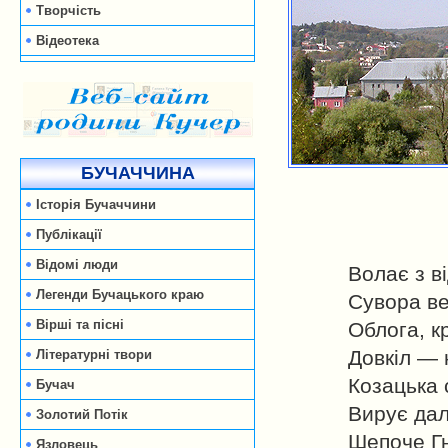
Творчість
Відеотека
БУЧАЧЧИНА
Історія Бучаччини
Публікації
Відомі люди
Волає з в
Легенди Бучацького краю
Сувора ве
Вірші та пісні
Облога, к
Довкіл — 
Літературні твори
Козацька 
Бучач
Вирує дал
Золотий Потік
Шепоче Гн
Язловець