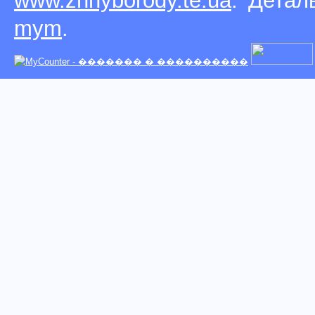
www.zhnyborody.te.ua
. Детал
mym
.