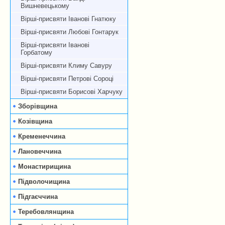
Вишневецькому
Вірші-присвяти Іванові Гнатюку
Вірші-присвяти Любові Гонтарук
Вірші-присвяти Іванові
Горбатому
Вірші-присвяти Климу Савуру
Вірші-присвяти Петрові Сороці
Вірші-присвяти Борисові Харчуку
Зборівщина
Козівщина
Кременеччина
Лановеччина
Монастирищина
Підволочищина
Підгаєччина
Теребовлянщина