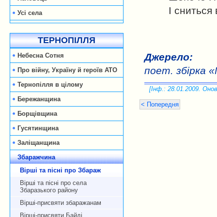
І сниться
Усі села
ТЕРНОПІЛЛЯ
Джерело:
Небесна Сотня
поет. збірка «
Про війну, Україну й героїв АТО
Тернопілля в цілому
[Інф.: 28.01.2009. Онов
Бережанщина
< Попередня
Борщівщина
Гусятинщина
Заліщанщина
Збаражчина
Вірші та пісні про Збараж
Вірші та пісні про села
Збаразького району
Вірші-присвяти збаражанам
Вірші-присвяти Байді