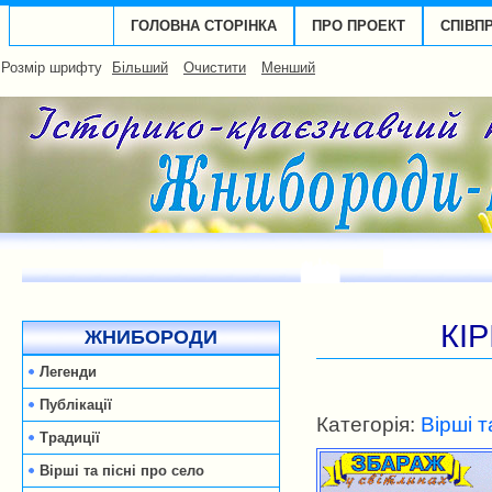
ГОЛОВНА СТОРІНКА
ПРО ПРОЕКТ
СПІВП
Розмір шрифту
Більший
Очистити
Менший
КІ
ЖНИБОРОДИ
Легенди
Публікації
Категорія:
Вірші т
Традиції
Вірші та пісні про село