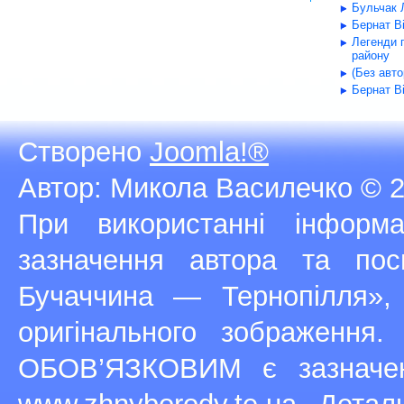
Бульчак Л
Бернат В
Легенди 
району
(Без авт
Бернат В
Створено
Joomla!®
Автор: Микола Василечко © 2
При використанні інфор
зазначення автора та п
Бучаччина — Тернопілля»,
оригінального зображення
ОБОВ’ЯЗКОВИМ є зазначен