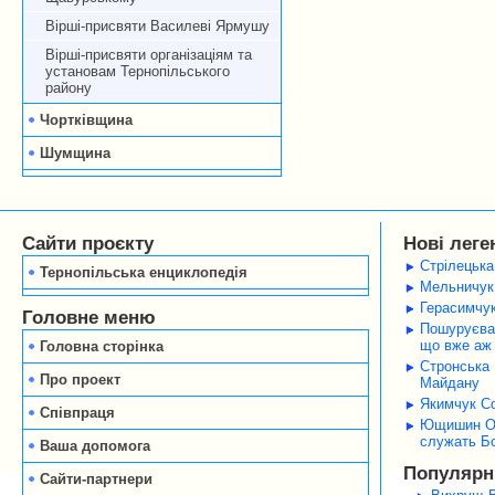
Вірші-присвяти Василеві Ярмушу
Вірші-присвяти організаціям та
установам Тернопільського
району
Чортківщина
Шумщина
Сайти проєкту
Нові леге
Стрілецька
Тернопільська енциклопедія
Мельничук 
Герасимчук
Головне меню
Пошуруєва 
що вже аж 
Головна сторінка
Стронська 
Про проект
Майдану
Якимчук Со
Співпраця
Ющишин Оле
служать Б
Ваша допомога
Популярні
Сайти-партнери