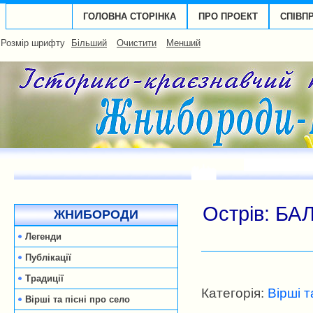
ГОЛОВНА СТОРІНКА
ПРО ПРОЕКТ
СПІВП
Розмір шрифту
Більший
Очистити
Менший
Острів: БА
ЖНИБОРОДИ
Легенди
Публікації
Традиції
Категорія:
Вірші т
Вірші та пісні про село