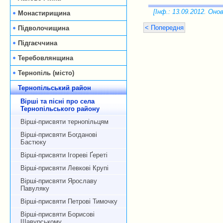
[Інф.: 13.09.2012. Онов
Монастирищина
< Попередня
Підволочищина
Підгаєччина
Теребовлянщина
Тернопіль (місто)
Тернопільський район
Вірші та пісні про села
Тернопільського району
Вірші-присвяти тернопільцям
Вірші-присвяти Богданові
Бастюку
Вірші-присвяти Ігореві Ґереті
Вірші-присвяти Левкові Крупі
Вірші-присвяти Ярославу
Павуляку
Вірші-присвяти Петрові Тимочку
Вірші-присвяти Борисові
Щавурському