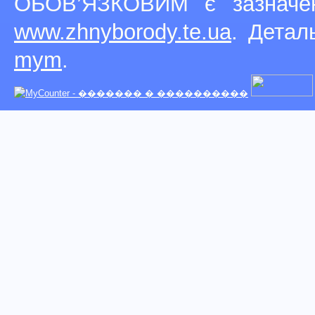
ОБОВ’ЯЗКОВИМ є зазначен
www.zhnyborody.te.ua
. Детал
mym
.