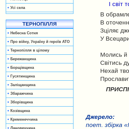
І світ 
Усі села
В обрамле
В оточенн
ТЕРНОПІЛЛЯ
Зціляє дж
Небесна Сотня
У Всецари
Про війну, Україну й героїв АТО
Тернопілля в цілому
Молись й 
Бережанщина
Світись д
Борщівщина
Нехай тв
Гусятинщина
Прослави
Заліщанщина
ПРИСПІ
Збаражчина
Зборівщина
Козівщина
Джерело:
Кременеччина
поет. збірка «
Лановеччина