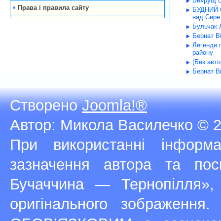
Вихрущ В
Права і правила сайту
БУДНИЙ С
над Серет
Бульчак Л
Бернат В
Легенди 
району
(Без авт
Бернат В
Створено
Joomla!®
Автор: Микола Василечко © 2
При використанні інфор
зазначення автора та п
Бучаччина — Тернопілля»,
оригінального зображення