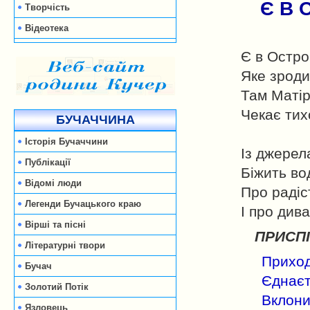
Є В 
Творчість
Відеотека
Є в Остро
Яке зроди
Там Маті
Чекає тих
БУЧАЧЧИНА
Історія Бучаччини
Із джерел
Публікації
Біжить во
Відомі люди
Про радіс
Легенди Бучацького краю
І про дива
Вірші та пісні
ПРИСПІ
Літературні твори
Приход
Бучач
Єднаєть
Золотий Потік
Вклони
Язловець