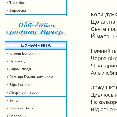
Творчість
Відеотека
Коли думк
Що аж на 
Святе по
Й маленьки
БУЧАЧЧИНА
І вічний п
Історія Бучаччини
Через віки 
Публікації
Я заздрив 
Відомі люди
Але любив
Легенди Бучацького краю
Вірші та пісні
Лежу школ
Літературні твори
Дивлюсь н
Бучач
І в кольор
Золотий Потік
Від сонеч
Язловець