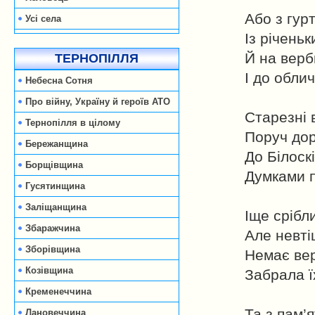
Або з гур
Усі села
Із річень
Й на верб
ТЕРНОПІЛЛЯ
І до обли
Небесна Сотня
Про війну, Україну й героїв АТО
Старезні 
Тернопілля в цілому
Поруч дорі
Бережанщина
До Білоскі
Борщівщина
Думками п
Гусятинщина
Заліщанщина
Іще срібли
Збаражчина
Але невті
Зборівщина
Немає вер
Козівщина
Забрала ї
Кременеччина
Та з пам’я
Лановеччина