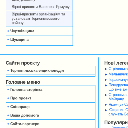
Вірші-присвяти Василеві Ярмушу
Вірші-присвяти організаціям та
установам Тернопільського
району
Чортківщина
Шумщина
Сайти проєкту
Нові леге
Стрілецька
Тернопільська енциклопедія
Мельничук 
Герасимчук
Головне меню
Пошуруєва 
що вже аж 
Головна сторінка
Стронська 
Про проект
Майдану
Якимчук Со
Співпраця
Ющишин Оле
служать Б
Ваша допомога
Популярні
Сайти-партнери