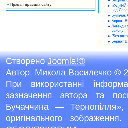
Вихрущ В
Права і правила сайту
БУДНИЙ С
над Серет
Бульчак Л
Бернат В
Легенди 
району
(Без авт
Бернат В
Створено
Joomla!®
Автор: Микола Василечко © 2
При використанні інфор
зазначення автора та п
Бучаччина — Тернопілля»,
оригінального зображення