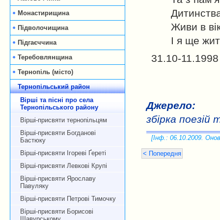
Дитинства
Монастирищина
Живи в вік
Підволочищина
І я ще жи
Підгаєччина
31.10-11.1998
Теребовлянщина
Тернопіль (місто)
Тернопільський район
Вірші та пісні про села
Джерело:
Тернопільського району
збірка поезій 
Вірші-присвяти тернопільцям
Вірші-присвяти Богданові
[Інф.: 06.10.2009. Онов
Бастюку
Вірші-присвяти Ігореві Ґереті
< Попередня
Вірші-присвяти Левкові Крупі
Вірші-присвяти Ярославу
Павуляку
Вірші-присвяти Петрові Тимочку
Вірші-присвяти Борисові
Щавурському