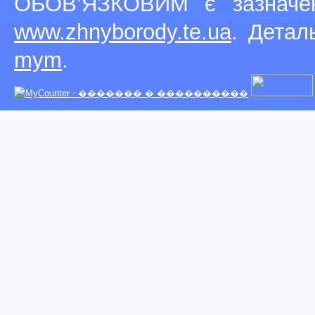
ОБОВ’ЯЗКОВИМ є зазначен
www.zhnyborody.te.ua
. Детал
mym
.