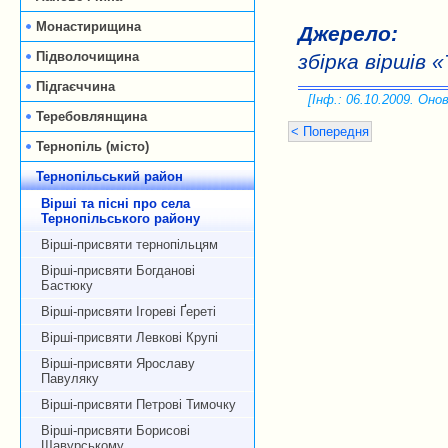
Монастирищина
Джерело:
Підволочищина
збірка віршів 
Підгаєччина
[Інф.: 06.10.2009. Онов
Теребовлянщина
< Попередня
Тернопіль (місто)
Тернопільський район
Вірші та пісні про села
Тернопільського району
Вірші-присвяти тернопільцям
Вірші-присвяти Богданові
Бастюку
Вірші-присвяти Ігореві Ґереті
Вірші-присвяти Левкові Крупі
Вірші-присвяти Ярославу
Павуляку
Вірші-присвяти Петрові Тимочку
Вірші-присвяти Борисові
Щавурському