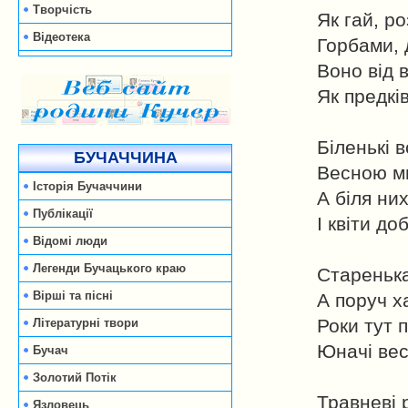
Творчість
Як гай, р
Відеотека
Горбами, 
Воно від в
Як предкі
Біленькі в
БУЧАЧЧИНА
Весною ми
Історія Бучаччини
А біля ни
Публікації
І квіти доб
Відомі люди
Легенди Бучацького краю
Старенька
Вірші та пісні
А поруч х
Роки тут 
Літературні твори
Юначі вес
Бучач
Золотий Потік
Травневі 
Язловець