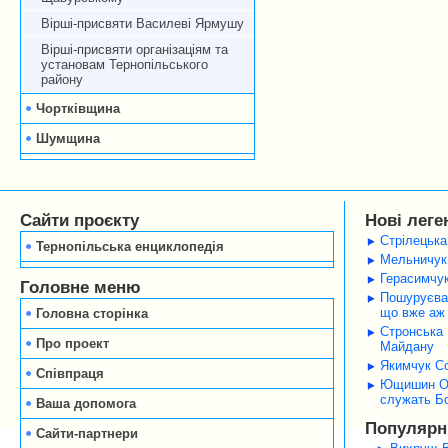
Вірші-присвяти Василеві Ярмушу
Вірші-присвяти організаціям та
установам Тернопільського
району
Чортківщина
Шумщина
Сайти проєкту
Нові леге
Стрілецька
Тернопільська енциклопедія
Мельничук 
Герасимчук
Головне меню
Пошуруєва 
що вже аж 
Головна сторінка
Стронська 
Про проект
Майдану
Якимчук Со
Співпраця
Ющишин Оле
служать Б
Ваша допомога
Популярні
Сайти-партнери