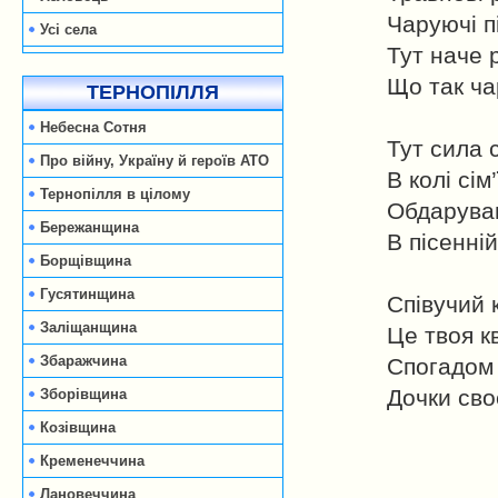
Чаруючі пі
Усі села
Тут наче р
Що так ча
ТЕРНОПІЛЛЯ
Небесна Сотня
Тут сила 
Про війну, Україну й героїв АТО
В колі сім
Тернопілля в цілому
Обдарува
Бережанщина
В пісенній
Борщівщина
Гусятинщина
Співучий 
Заліщанщина
Це твоя кв
Збаражчина
Спогадом
Дочки сво
Зборівщина
Козівщина
Кременеччина
Лановеччина