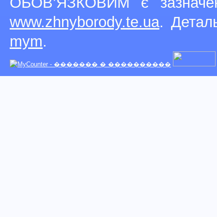
ОБОВ’ЯЗКОВИМ є зазначен
www.zhnyborody.te.ua
. Детал
mym
.