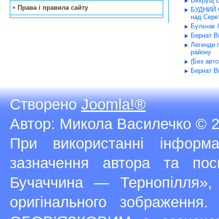
Вихрущ В
Права і правила сайту
БУДНИЙ С
над Серет
Бульчак Л
Бернат В
Легенди 
району
(Без авт
Бернат В
Створено
Joomla!®
Автор: Микола Василечко © 2
При використанні інфор
зазначення автора та п
Бучаччина — Тернопілля»,
оригінального зображення