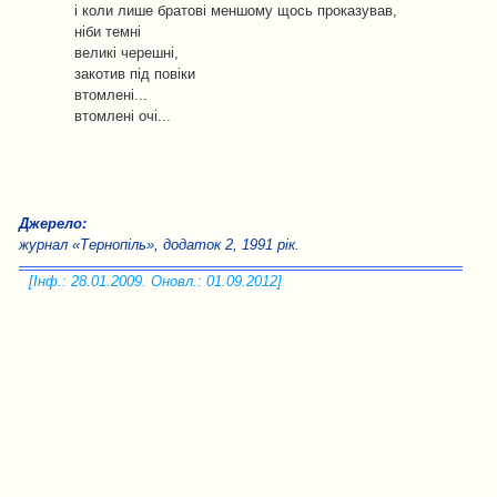
і коли лише братові меншому щось проказував,
ніби темні
великі черешні,
закотив під повіки
втомлені...
втомлені очі...
Джерело:
журнал «Тернопіль», додаток 2, 1991 рік.
[Інф.: 28.01.2009. Оновл.: 01.09.2012]