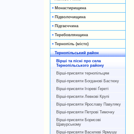
Монастирищина
Підволочищина
Підгаєччина
Теребовлянщина
Тернопіль (місто)
Тернопільський район
Вірші та пісні про села
Тернопільського району
Вірші-присвяти тернопільцям
Вірші-присвяти Богданові Бастюку
Вірші-присвяти Ігореві Ґереті
Вірші-присвяти Левкові Крупі
Вірші-присвяти Ярославу Павуляку
Вірші-присвяти Петрові Тимочку
Вірші-присвяти Борисові
Щавурському
Вірші-присвяти Василеві Ярмушу