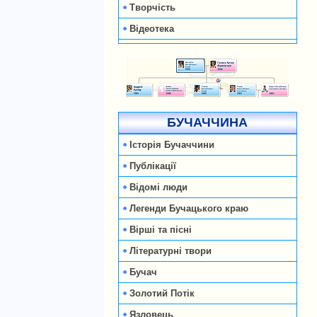
Творчість
Відеотека
БУЧАЧЧИНА
Історія Бучаччини
Публікації
Відомі люди
Легенди Бучацького краю
Вірші та пісні
Літературні твори
Бучач
Золотий Потік
Язловець