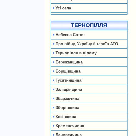
Усі села
ТЕРНОПІЛЛЯ
Небесна Сотня
Про війну, Україну й героїв АТО
Тернопілля в цілому
Бережанщина
Борщівщина
Гусятинщина
Заліщанщина
Збаражчина
Зборівщина
Козівщина
Кременеччина
Лановеччина