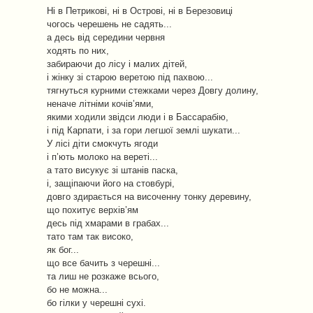
Ні в Петрикові, ні в Острові, ні в Березовиці
чогось черешень не садять...
а десь від середини червня
ходять по них,
забираючи до лісу і малих дітей,
і жінку зі старою веретою під пахвою...
тягнуться курними стежками через Довгу долину,
неначе літніми кочів’ями,
якими ходили звідси люди і в Бассарабію,
і під Карпати, і за гори легшої землі шукати...
У лісі діти смокчуть ягоди
і п’ють молоко на вереті...
а тато висукує зі штанів паска,
і, защіпаючи його на стовбурі,
довго здирається на височенну тонку деревину,
що похитує верхів’ям
десь під хмарами в грабах...
тато там так високо,
як бог...
що все бачить з черешні...
та лиш не розкаже всього,
бо не можна...
бо гілки у черешні сухі.