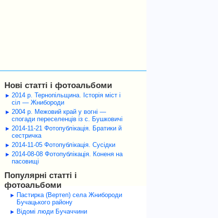
Нові статті і фотоальбоми
2014 р. Тернопільщина. Історія міст і
сіл — Жнибороди
2004 р. Межовий край у вогні —
спогади переселенців із с. Бушковичі
2014-11-21 Фотопублікація. Братики й
сестричка
2014-11-05 Фотопублікація. Сусідки
2014-08-08 Фотопублікація. Коненя на
пасовищі
Популярні статті і
фотоальбоми
Пастирка (Вертеп) села Жнибороди
Бучацького району
Відомі люди Бучаччини