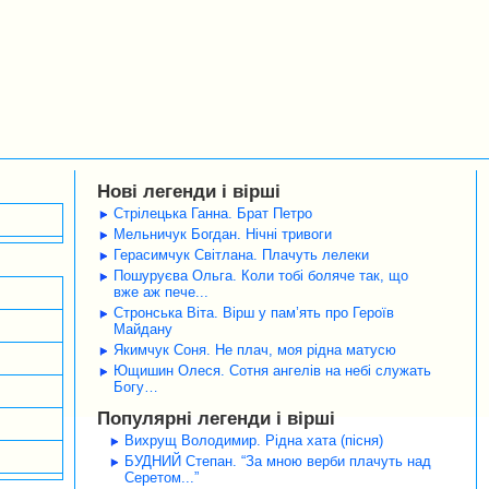
Нові легенди і вірші
Стрілецька Ганна. Брат Петро
Мельничук Богдан. Нічні тривоги
Герасимчук Світлана. Плачуть лелеки
Пошуруєва Ольга. Коли тобі боляче так, що
вже аж пече...
Стронська Віта. Вірш у пам’ять про Героїв
Майдану
Якимчук Соня. Не плач, моя рідна матусю
Ющишин Олеся. Сотня ангелів на небі служать
Богу…
Популярні легенди і вірші
Вихрущ Володимир. Рідна хата (пісня)
БУДНИЙ Степан. “За мною верби плачуть над
Серетом...”