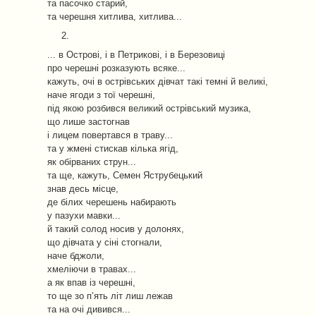
та пасочко старий,
та черешня хитлива, хитлива...
2.
... в Острові, і в Петрикові, і в Березовиці
про черешні розказують всяке...
кажуть, очі в острівських дівчат такі темні й великі,
наче ягоди з тої черешні,
під якою розбився великий острівський музика,
що лише застогнав
і лицем повертався в траву...
та у жмені стискав кілька ягід,
як обірваних струн...
та ще, кажуть, Семен Яструбецький
знав десь місце,
де білих черешень набирають
у пазухи мавки...
й такий солод носив у долонях,
що дівчата у сіні стогнали,
наче бджоли,
хмеліючи в травах...
а як впав із черешні,
то ще зо п’ять літ лиш лежав
та на очі дивився...