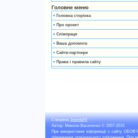
Головне меню
Головна сторінка
Про проект
Співпраця
Ваша допомога
Сайти-партнери
Права і правила сайту
Створено
Joomla!®
Автор: Микола Василечко © 2007-2015.
При використанні інформації з сайту ОБОВ
збереження оригінального зображення. При 