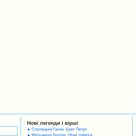
Нові легенди і вірші
Стрілецька Ганна. Брат Петро
Мельничук Богдан. Нічні тривоги