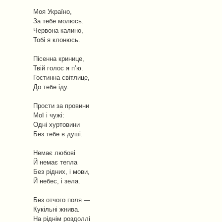
Моя Україно,
За тебе молюсь.
Червона калино,
Тобі я клонюсь.
Пісенна кринице,
Твій голос я п’ю.
Гостинна світлице,
До тебе іду.
Прости за провини
Мої і чужі:
Одні хуртовини
Без тебе в душі.
Немає любові
Й немає тепла
Без рідних, і мови,
Й небес, і зела.
Без отчого поля —
Кукільні жнива.
На ріднім роздоллі