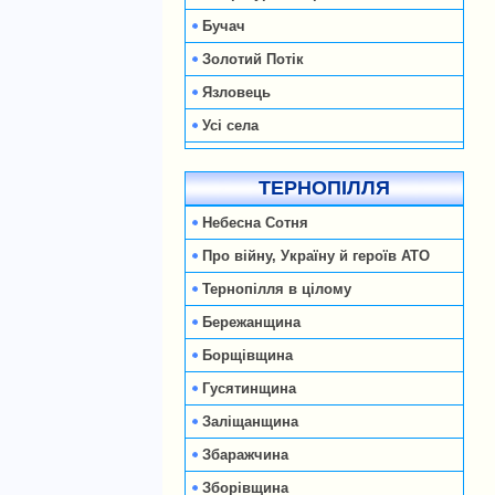
Бучач
Золотий Потік
Язловець
Усі села
ТЕРНОПІЛЛЯ
Небесна Сотня
Про війну, Україну й героїв АТО
Тернопілля в цілому
Бережанщина
Борщівщина
Гусятинщина
Заліщанщина
Збаражчина
Зборівщина