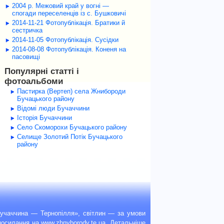
2004 р. Межовий край у вогні —
спогади переселенців із с. Бушковичі
2014-11-21 Фотопублікація. Братики й
сестричка
2014-11-05 Фотопублікація. Сусідки
2014-08-08 Фотопублікація. Коненя на
пасовищі
Популярні статті і
фотоальбоми
Пастирка (Вертеп) села Жнибороди
Бучацького району
Відомі люди Бучаччини
Історія Бучаччини
Село Скоморохи Бучацького району
Селище Золотий Потік Бучацького
району
учаччина — Тернопілля», світлин — за умови
рпосилання на
www.zhnyborody.te.ua
. Детальніше