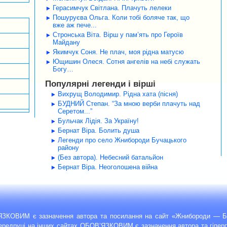
Герасимчук Світлана. Плачуть лелеки
Пошуруєва Ольга. Коли тобі боляче так, що
вже аж пече...
Стронська Віта. Вірш у пам’ять про Героїв
Майдану
Якимчук Соня. Не плач, моя рідна матусю
Ющишин Олеся. Сотня ангелів на небі служать
Богу…
Популярні легенди і вірші
Вихрущ Володимир. Рідна хата (пісня)
БУДНИЙ Степан. “За мною верби плачуть над
Серетом...”
Бульчак Лідія. За Україну!
Бернат Віра. Болить душа
Легенди про село Жнибороди Бучацького
району
(Без автора). Небесний батальйон
Бернат Віра. Неоголошена війна
’ЯЗКОВИМ є зазначення автора та посилання на сайт «Жнибороди — Б
передруці на інших сайтах ОБОВ’ЯЗКОВИМ є зазначення автора та гіпе