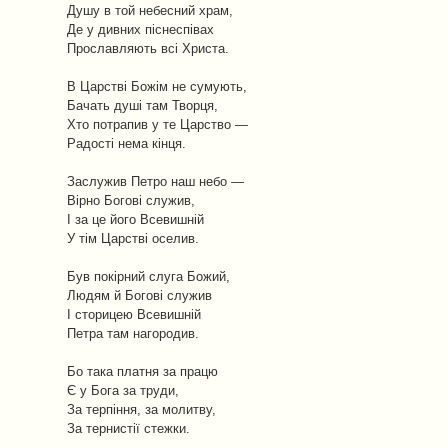
Душу в той небесний храм,
Де у дивних піснеспівах
Прославляють всі Христа.
В Царстві Божім не сумують,
Бачать душі там Творця,
Хто потрапив у те Царство —
Радості нема кінця.
Заслужив Петро наш небо —
Вірно Богові служив,
І за це його Всевишній
У тім Царстві оселив.
Був покірний слуга Божий,
Людям й Богові служив
І сторицею Всевишній
Петра там нагородив.
Бо така платня за працю
Є у Бога за труди,
За терпіння, за молитву,
За тернистії стежки.