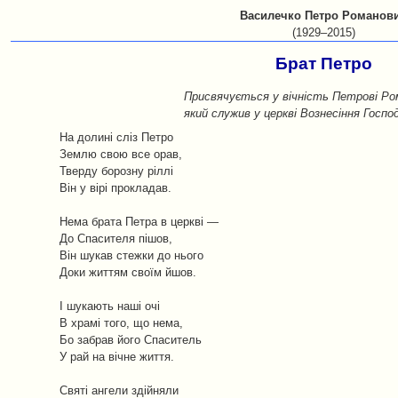
Василечко Петро Романов
(1929–2015)
Брат Петро
Присвячується у вічність Петрові Ро
який служив у церкві Вознесіння Госпо
На долині сліз Петро
Землю свою все орав,
Тверду борозну ріллі
Він у вірі прокладав.
Нема брата Петра в церкві —
До Спасителя пішов,
Він шукав стежки до нього
Доки життям своїм йшов.
І шукають наші очі
В храмі того, що нема,
Бо забрав його Спаситель
У рай на вічне життя.
Святі ангели здійняли