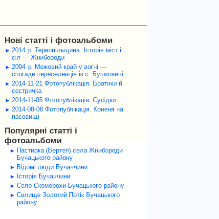
Нові статті і фотоальбоми
2014 р. Тернопільщина. Історія міст і
сіл — Жнибороди
2004 р. Межовий край у вогні —
спогади переселенців із с. Бушковичі
2014-11-21 Фотопублікація. Братики й
сестричка
2014-11-05 Фотопублікація. Сусідки
2014-08-08 Фотопублікація. Коненя на
пасовищі
Популярні статті і
фотоальбоми
Пастирка (Вертеп) села Жнибороди
Бучацького району
Відомі люди Бучаччини
Історія Бучаччини
Село Скоморохи Бучацького району
Селище Золотий Потік Бучацького
району