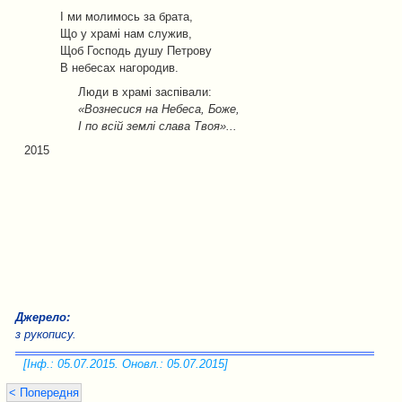
І ми молимось за брата,
Що у храмі нам служив,
Щоб Господь душу Петрову
В небесах нагородив.
Люди в храмі заспівали:
«Вознесися на Небеса, Боже,
І по всій землі слава Твоя»...
2015
Джерело:
з рукопису.
[Інф.: 05.07.2015. Оновл.: 05.07.2015]
< Попередня