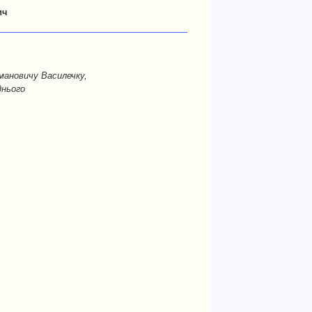
ич
мановичу Василечку,
днього