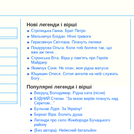
Нові легенди і вірші
Стрілецька Ганна. Брат Петро
Мельничук Богдан. Нічні тривоги
Герасимчук Світлана. Плачуть лелеки
Пошуруєва Ольга. Коли тобі боляче так, що
вже аж пече...
Стронська Віта. Вірш у пам’ять про Героїв
Майдану
Якимчук Соня. Не плач, моя рідна матусю
Ющишин Олеся. Сотня ангелів на небі служать
Богу…
Популярні легенди і вірші
Вихрущ Володимир. Рідна хата (пісня)
БУДНИЙ Степан. “За мною верби плачуть над
Серетом...”
Бульчак Лідія. За Україну!
Бернат Віра. Болить душа
Легенди про село Жнибороди Бучацького
району
(Без автора). Небесний батальйон