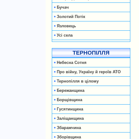
Бучач
Золотий Потік
Язловець
Усі села
ТЕРНОПІЛЛЯ
Небесна Сотня
Про війну, Україну й героїв АТО
Тернопілля в цілому
Бережанщина
Борщівщина
Гусятинщина
Заліщанщина
Збаражчина
Зборівщина