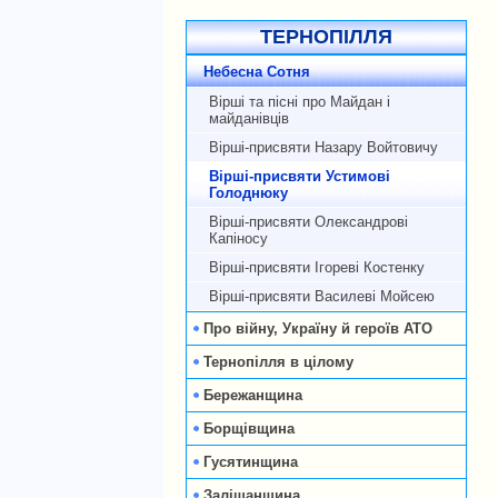
ТЕРНОПІЛЛЯ
Небесна Сотня
Вірші та пісні про Майдан і
майданівців
Вірші-присвяти Назару Войтовичу
Вірші-присвяти Устимові
Голоднюку
Вірші-присвяти Олександрові
Капіносу
Вірші-присвяти Ігореві Костенку
Вірші-присвяти Василеві Мойсею
Про війну, Україну й героїв АТО
Тернопілля в цілому
Бережанщина
Борщівщина
Гусятинщина
Заліщанщина