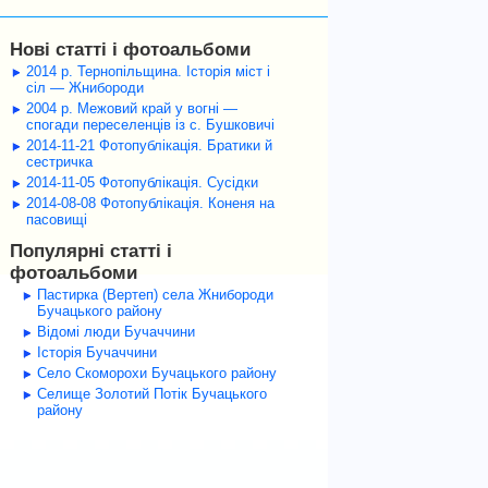
Нові статті і фотоальбоми
2014 р. Тернопільщина. Історія міст і
сіл — Жнибороди
2004 р. Межовий край у вогні —
спогади переселенців із с. Бушковичі
2014-11-21 Фотопублікація. Братики й
сестричка
2014-11-05 Фотопублікація. Сусідки
2014-08-08 Фотопублікація. Коненя на
пасовищі
Популярні статті і
фотоальбоми
Пастирка (Вертеп) села Жнибороди
Бучацького району
Відомі люди Бучаччини
Історія Бучаччини
Село Скоморохи Бучацького району
Селище Золотий Потік Бучацького
району