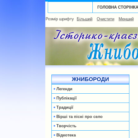
ГОЛОВНА СТОРІНК
Розмір шрифту
Більший
Очистити
Менший
ЖНИБОРОДИ
Легенди
Публікації
Традиції
Вірші та пісні про село
Творчість
Відеотека