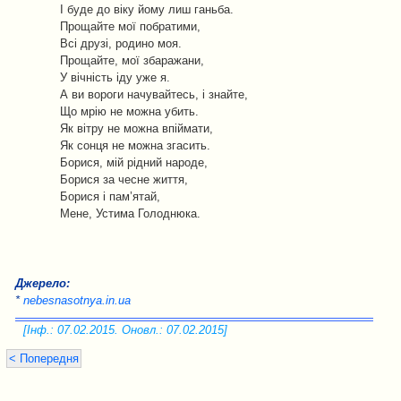
І буде до віку йому лиш ганьба.
Прощайте мої побратими,
Всі друзі, родино моя.
Прощайте, мої збаражани,
У вічність іду уже я.
А ви вороги начувайтесь, і знайте,
Що мрію не можна убить.
Як вітру не можна впіймати,
Як сонця не можна згасить.
Борися, мій рідний народе,
Борися за чесне життя,
Борися і пам’ятай,
Мене, Устима Голоднюка.
Джерело:
*
nebesnasotnya.in.ua
[Інф.: 07.02.2015. Оновл.: 07.02.2015]
< Попередня