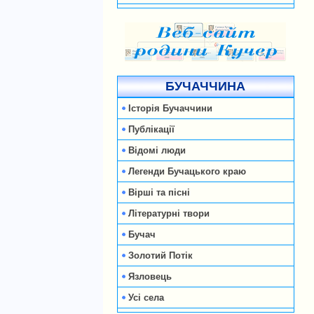
БУЧАЧЧИНА
Історія Бучаччини
Публікації
Відомі люди
Легенди Бучацького краю
Вірші та пісні
Літературні твори
Бучач
Золотий Потік
Язловець
Усі села