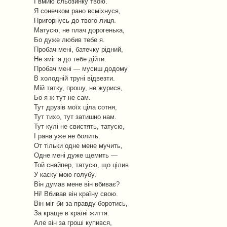
І вмию сльозинку твою.
Я сонечком рано всміхнуся,
Пригорнусь до твого лиця.
Матусю, не плач дорогенька,
Бо дуже любив тебе я.
Пробач мені, батечку рідний,
Не зміг я до тебе дійти.
Пробач мені — мусиш додому
В холодній труні відвезти.
Мій татку, прошу, не журися,
Бо я ж тут не сам.
Тут друзів моїх ціла сотня,
Тут тихо, тут затишно нам.
Тут кулі не свистять, татусю,
І рана уже не болить.
От тільки одне мене мучить,
Одне мені дуже щемить —
Той снайпер, татусю, що цілив
У каску мою голубу.
Він думав мене він вбиває?
Ні! Вбивав він країну свою.
Він міг би за правду боротись,
За краще в країні життя.
Але він за гроші купився,