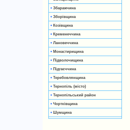
Збаражчина
Зборівщина
Козівщина
Кременеччина
Лановеччина
Монастирищина
Підволочищина
Підгаєччина
Теребовлянщина
Тернопіль (місто)
Тернопільський район
Чортківщина
Шумщина