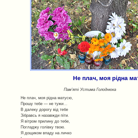
Не плач, моя рідна м
Пам’яті Устима Голоднюка
Не плач, моя рідна матусю,
Прошу тебе — не тужи…
В далеку дорогу від тебе
Зібравсь я назавжди піти.
Я вітром прилину до тебе,
Погладжу голівку твою.
Я дощиком впаду на личко