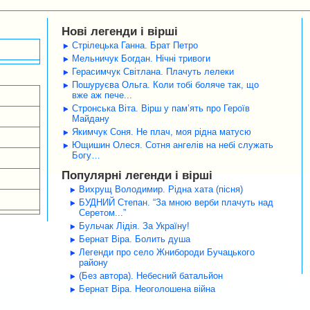
Нові легенди і вірші
Стрілецька Ганна. Брат Петро
Мельничук Богдан. Нічні тривоги
Герасимчук Світлана. Плачуть лелеки
Пошуруєва Ольга. Коли тобі боляче так, що
вже аж пече...
Стронська Віта. Вірш у пам’ять про Героїв
Майдану
Якимчук Соня. Не плач, моя рідна матусю
Ющишин Олеся. Сотня ангелів на небі служать
Богу…
Популярні легенди і вірші
Вихрущ Володимир. Рідна хата (пісня)
БУДНИЙ Степан. “За мною верби плачуть над
Серетом...”
Бульчак Лідія. За Україну!
Бернат Віра. Болить душа
Легенди про село Жнибороди Бучацького
району
(Без автора). Небесний батальйон
Бернат Віра. Неоголошена війна