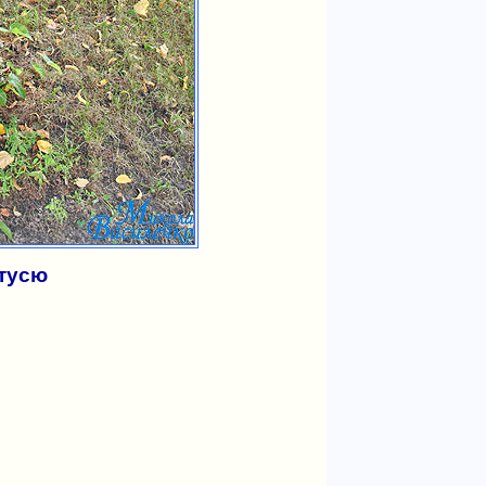
атусю