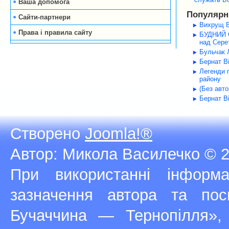
Ваша допомога
Популярні
Сайти-партнери
Вихрущ В
Права і правила сайту
БУДНИЙ С
над Серет
Бульчак Л
Бернат В
Легенди 
району
(Без авт
Бернат В
Створено
Joomla!®
Автор: Микола Василечко © 2
При використанні інфор
зазначення автора та п
Бучаччина — Тернопілля»,