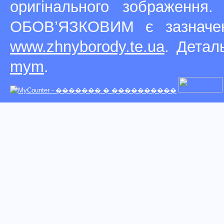
оригінального зображення
ОБОВ’ЯЗКОВИМ є зазначен
www.zhnyborody.te.ua
. Детал
mym
.