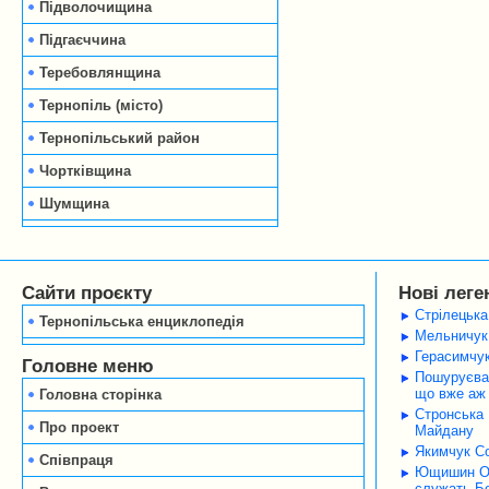
Підволочищина
Підгаєччина
Теребовлянщина
Тернопіль (місто)
Тернопільський район
Чортківщина
Шумщина
Сайти проєкту
Нові леге
Стрілецька
Тернопільська енциклопедія
Мельничук 
Герасимчук
Головне меню
Пошуруєва 
що вже аж 
Головна сторінка
Стронська 
Про проект
Майдану
Якимчук Со
Співпраця
Ющишин Оле
служать Б