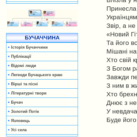
Влізла у 
Принесла 
Українцям
Звір, а н
«Новий Гі
БУЧАЧЧИНА
Та його вс
Історія Бучаччини
Мішані на
Публікації
Хто свій 
Відомі люди
З Богом р
Легенди Бучацького краю
Завжди п
Вірші та пісні
З ним в жи
Хто брехн
Літературні твори
Днює з не
Бучач
У невдача
Золотий Потік
Буде його
Язловець
Усі села