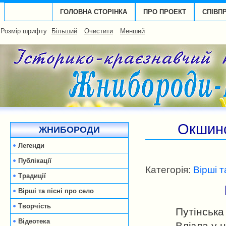
ГОЛОВНА СТОРІНКА
ПРО ПРОЕКТ
СПІВП
Розмір шрифту
Більший
Очистити
Менший
Окшинс
ЖНИБОРОДИ
Легенди
Публікації
Категорія:
Вірші т
Традиції
Вірші та пісні про село
Творчість
Путінська
Відеотека