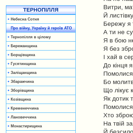
Витри, мат
ТЕРНОПІЛЛЯ
Й листівк
Небесна Сотня
Бережу я т
Про війну, Україну й героїв АТО
А ти не с
Тернопілля в цілому
Я в бою н
Бережанщина
Я без збр
Борщівщина
І хай в с
Гусятинщина
До кінця я
Помолися 
Заліщанщина
Бо молитв
Збаражчина
Що лікує 
Зборівщина
Як дотик 
Козівщина
Помолися 
Кременеччина
Хто зброю
Лановеччина
На твій з
Монастирищина
Й безсило