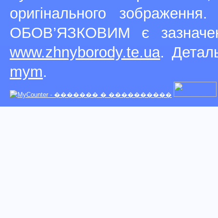
оригінального зображення
ОБОВ’ЯЗКОВИМ є зазначен
www.zhnyborody.te.ua
. Детал
mym
.