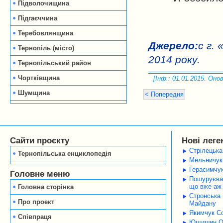
Підволочищина
Підгаєччина
Теребовлянщина
Джерело:
с г.
Тернопіль (місто)
2014 року.
Тернопільський район
Чортківщина
[Інф.: 01.01.2015. Онов
Шумщина
< Попередня
Сайти проєкту
Нові леге
Стрілецька
Тернопільська енциклопедія
Мельничук 
Герасимчук
Головне меню
Пошуруєва 
що вже аж 
Головна сторінка
Стронська 
Про проект
Майдану
Якимчук Со
Співпраця
Ющишин Оле