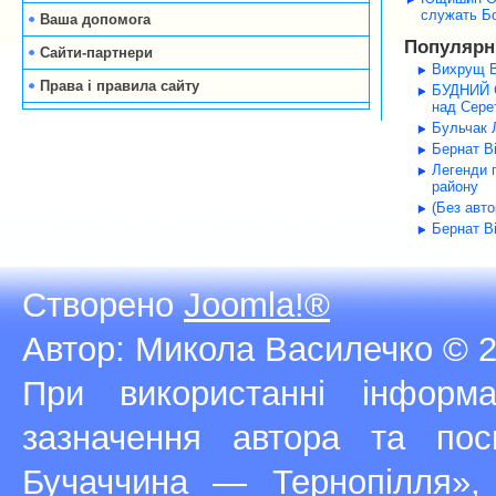
служать Б
Ваша допомога
Популярні
Сайти-партнери
Вихрущ В
Права і правила сайту
БУДНИЙ С
над Серет
Бульчак Л
Бернат В
Легенди 
району
(Без авт
Бернат В
Створено
Joomla!®
Автор: Микола Василечко © 2
При використанні інфор
зазначення автора та п
Бучаччина — Тернопілля»,