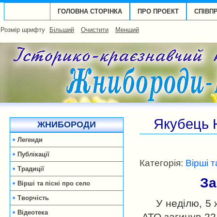
ГОЛОВНА СТОРІНКА
ПРО ПРОЕКТ
СПІВП
Розмір шрифту
Більший
Очистити
Менший
Якубець Н
ЖНИБОРОДИ
Легенди
Публікації
Категорія:
Вірші т
Традиції
За
Вірші та пісні про село
Творчість
У неділю, 5 
Відеотека