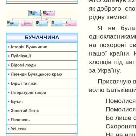
АТО загинув 22
як доброго, сп
рідну землю!
Я не була
однокласниками
БУЧАЧЧИНА
на похороні св
Історія Бучаччини
нашої країни.
Публікації
хлопців під ав
Відомі люди
за Україну.
Легенди Бучацького краю
Присвячую ві
Вірші та пісні
волю Батьківщин
Літературні твори
Помолися 
Бучач
Помолися 
Золотий Потік
Бо лише с
Язловець
Охоронять
Усі села
На не наш