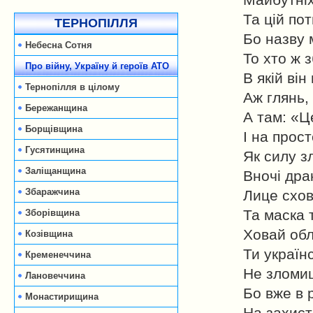
Майбутніх
Та цій по
ТЕРНОПІЛЛЯ
Бо назву 
Небесна Сотня
То хто ж з
Про війну, Україну й героїв АТО
В якій він
Тернопілля в цілому
Аж глянь,
Бережанщина
А там: «Ц
Борщівщина
І на прос
Гусятинщина
Як силу з
Заліщанщина
Вночі дра
Збаражчина
Лице схов
Та маска 
Зборівщина
Ховай обл
Козівщина
Ти україн
Кременеччина
Не зломиш
Лановеччина
Бо вже в
Монастирищина