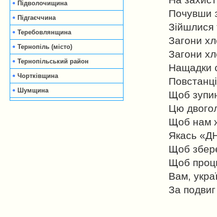
На захист
Підволочищина
Почувши з
Підгаєччина
Зійшлися 
Теребовлянщина
Загони хл
Тернопіль (місто)
Загони хл
Тернопільський район
Нащадки с
Чортківщина
Повстанці
Шумщина
Щоб зупин
Цю двого
Щоб нам 
Якась «ДН
Щоб збер
Щоб процв
Вам, украї
За подвиг