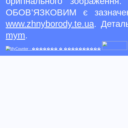
оригінального зображення
ОБОВ’ЯЗКОВИМ є зазначен
www.zhnyborody.te.ua
. Детал
mym
.