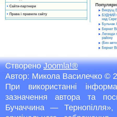
Популярні
Сайти-партнери
Вихрущ В
Права і правила сайту
БУДНИЙ С
над Серет
Бульчак Л
Бернат В
Легенди 
району
(Без авт
Бернат В
Створено
Joomla!®
Автор: Микола Василечко © 2
При використанні інфор
зазначення автора та п
Бучаччина — Тернопілля»,