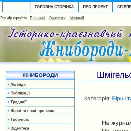
ГОЛОВНА СТОРІНКА
ПРО ПРОЕКТ
СПІВП
Розмір шрифту
Більший
Очистити
Менший
Шмігельс
ЖНИБОРОДИ
Легенди
Публікації
Категорія:
Вірші т
Традиції
Вірші та пісні про село
Творчість
Не журнал
Відеотека