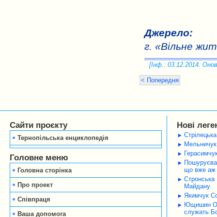
Джерело:
г. «Вільне жит
[Інф.: 03.12.2014. Онов
< Попередня
Сайти проєкту
Нові леге
Стрілецька
Тернопільська енциклопедія
Мельничук 
Герасимчук
Головне меню
Пошуруєва 
що вже аж 
Головна сторінка
Стронська 
Про проект
Майдану
Якимчук Со
Співпраця
Ющишин Оле
служать Б
Ваша допомога