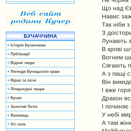
Не чорна 
Що над Є
Навис заж
Так ніби з
З доістор
БУЧАЧЧИНА
Лунають з
Історія Бучаччини
В крові шл
Публікації
Вогнем ши
Відомі люди
Сягають п
Легенди Бучацького краю
А з пащі 
Вірші та пісні
Він викид
І вже горя
Літературні твори
Дракон вс
Бучач
І починяє
Золотий Потік
У небі мир
Язловець
А там жін
Усі села