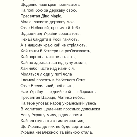
Щоденно наші кров проливають
На полі бою за державу свою,
Пресвятая Діво Маріє,
Молю: захисти державу мою.
Отче Небесний, просимо й Тебе:
Відведи від України ворога геть,
Нехай бандити в Росії ганяють,
А в нашому краю хай не стріляють.
Хай танки й бетеери не роз’їжджають,
Хай ворожі літаки не літають,
Хай не здригається від гулу земля,
Хай небо чисте над нами сія.
Моляться люди у поті чола
І помочі просять в Небесного Отця:
Отче Всесильний, всії святі,
Нам Україну — рідний край — вбережіть.
Пресвятая Царице, Матінко небес,
На тебе уповає народ український увесь.
В молитвах щоденних просимо: допоможи
Нашу Україну милу, рідну спасти.
Хай злі окупанти з тим змиряться,
Що Україна до них не буде вертаться.
Україна незалежною та вільною стала,