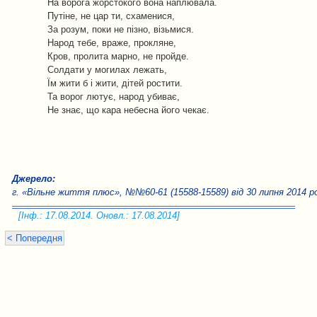
На ворога жорстокого вона наплювала.
Путіне, не цар ти, схаменися,
За розум, поки не пізно, візьмися.
Народ тебе, враже, прокляне,
Кров, пролита марно, не пройде.
Солдати у могилах лежать,
Їм жити б і жити, дітей ростити.
Та ворог лютує, народ убиває,
Не знає, що кара небесна його чекає.
Джерело:
г. «Вільне життя плюс», №№60-61 (15588-15589) від 30 липня 2014 ро
[Інф.: 17.08.2014. Оновл.: 17.08.2014]
< Попередня