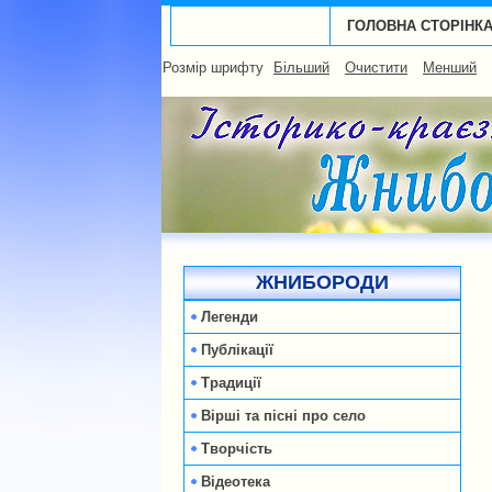
ГОЛОВНА СТОРІНК
Розмір шрифту
Більший
Очистити
Менший
ЖНИБОРОДИ
Легенди
Публікації
Традиції
Вірші та пісні про село
Творчість
Відеотека