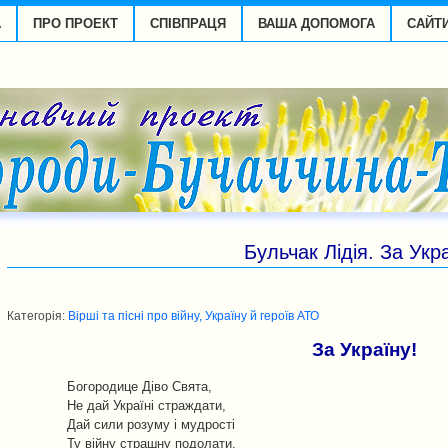
А
ПРО ПРОЕКТ
СПІВПРАЦЯ
ВАША ДОПОМОГА
САЙТ
Бульчак Лідія. За Укра
Категорія:
Вірші та пісні про війну, Україну й героїв АТО
За Україну!
Богородице Діво Свята,
Не дай Україні страждати,
Дай сили розуму і мудрості
Ту війну страшну подолати.