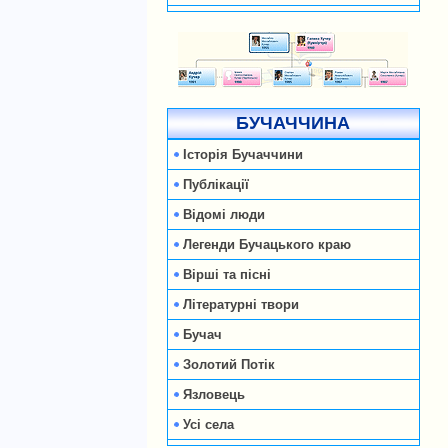
БУЧАЧЧИНА
Історія Бучаччини
Публікації
Відомі люди
Легенди Бучацького краю
Вірші та пісні
Літературні твори
Бучач
Золотий Потік
Язловець
Усі села