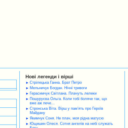
Нові легенди і вірші
Стрілецька Ганна. Брат Петро
Мельничук Богдан. Нічні тривоги
Герасимчук Світлана. Плачуть лелеки
Пошуруєва Ольга. Коли тобі боляче так, що
вже аж пече...
Стронська Віта. Вірш у пам’ять про Героїв
Майдану
Якимчук Соня. Не плач, моя рідна матусю
Ющишин Олеся. Сотня ангелів на небі служать
Богу…