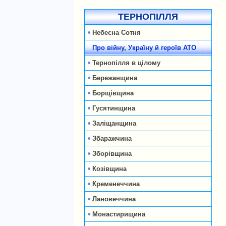
ТЕРНОПІЛЛЯ
Небесна Сотня
Про війну, Україну й героїв АТО
Тернопілля в цілому
Бережанщина
Борщівщина
Гусятинщина
Заліщанщина
Збаражчина
Зборівщина
Козівщина
Кременеччина
Лановеччина
Монастирищина