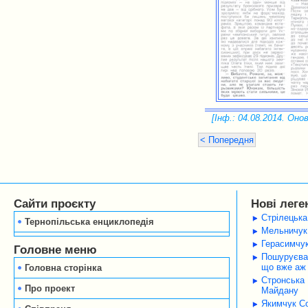
[Інф.: 04.08.2014. Онов
< Попередня
Сайти проєкту
Нові леге
Стрілецька
Тернопільська енциклопедія
Мельничук 
Герасимчук
Головне меню
Пошуруєва 
що вже аж 
Головна сторінка
Стронська 
Про проект
Майдану
Якимчук Со