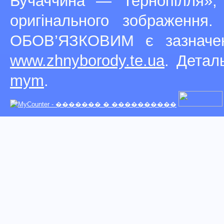
Бучаччина — Тернопілля»,
оригінального зображення
ОБОВ’ЯЗКОВИМ є зазначен
www.zhnyborody.te.ua
. Детал
mym
.