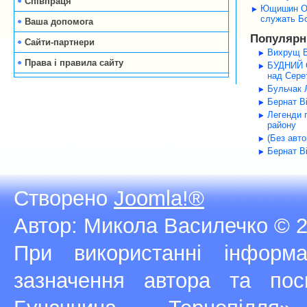
Співпраця
Ющишин Оле
служать Б
Ваша допомога
Популярні
Сайти-партнери
Вихрущ В
Права і правила сайту
БУДНИЙ С
над Серет
Бульчак Л
Бернат В
Легенди 
району
(Без авт
Бернат В
Створено
Joomla!®
Автор: Микола Василечко © 2
При використанні інфор
зазначення автора та п