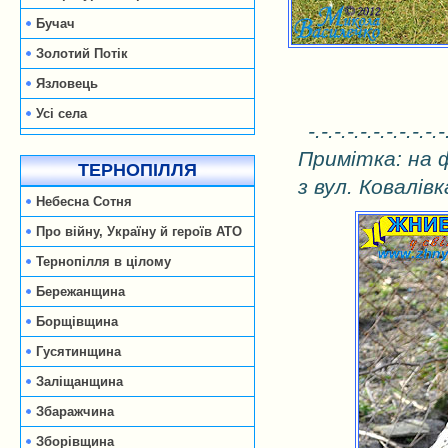
Бучач
Золотий Потік
Язловець
Усі села
-.-.-.-.-.-.-.-.-.-.-
Примітка: на 
ТЕРНОПІЛЛЯ
з вул. Ковалівк
Небесна Сотня
Про війну, Україну й героїв АТО
Тернопілля в цілому
Бережанщина
Борщівщина
Гусятинщина
Заліщанщина
Збаражчина
Зборівщина