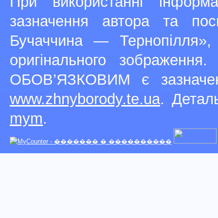
При використанні інфор
зазначення автора та п
Бучаччина — Тернопілля»,
оригінального зображення
ОБОВ’ЯЗКОВИМ є зазначен
www.zhnyborody.te.ua
. Детал
mym
.