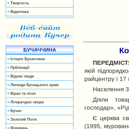
Творчість
Відеотека
Ко
БУЧАЧЧИНА
Історія Бучаччини
ПЕРЕДМІСТ
Публікації
якій підпорядк
Відомі люди
райцентру і 17 
Легенди Бучацького краю
Населення 35
Вірші та пісні
Діяли това
Літературні твори
господар», «Рі
Бучач
Є церква св
Золотий Потік
(1995, мурован
Язловець