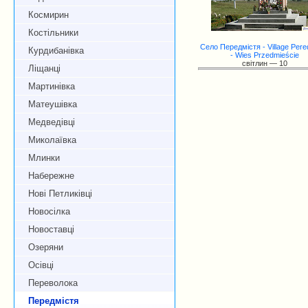
Космирин
Костільники
Село Передмістя - Village Pere
Курдибанівка
- Wies Przedmieście
світлин — 10
Ліщанці
Мартинівка
Матеушівка
Медведівці
Миколаївка
Млинки
Набережне
Нові Петликівці
Новосілка
Новоставці
Озеряни
Осівці
Переволока
Передмістя