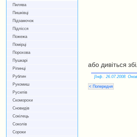
Пилява
Пишківці
Підзамочок
Підлісся
Пожежа
Помірці
Порохова
Пушкарі
або дивіться зб
Ріпинці
Рублин
[Інф.: 26.07.2008. Онов
Рукомиш
< Попередня
Русилів
Скоморохи
Сновидів
Сокілець
Соколів
Сороки