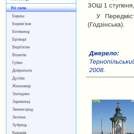
ЗОШ 1 ступеня, 
Усі села
У Передміс
Бариш
(Годзінська).
Берем’яни
Білявинці
Броварі
Верб'ятин
Джерело:
Возилів
Тернопільський
Губин
2008.
Доброполе
Дуліби
Жизномир
Заліщики
Заривинці
Звенигород
Зелена
Зубрець
Киданів