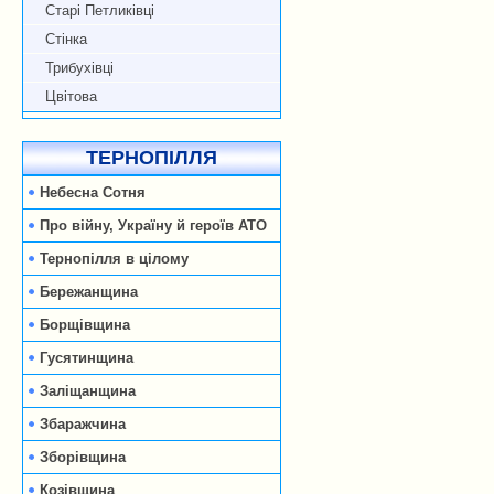
Старі Петликівці
Стінка
Трибухівці
Цвітова
ТЕРНОПІЛЛЯ
Небесна Сотня
Про війну, Україну й героїв АТО
Тернопілля в цілому
Бережанщина
Борщівщина
Гусятинщина
Заліщанщина
Збаражчина
Зборівщина
Козівщина