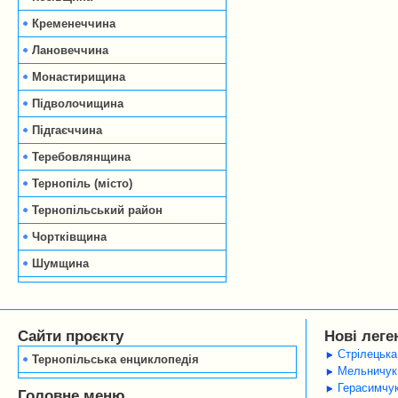
Кременеччина
Лановеччина
Монастирищина
Підволочищина
Підгаєччина
Теребовлянщина
Тернопіль (місто)
Тернопільський район
Чортківщина
Шумщина
Сайти проєкту
Нові леге
Стрілецька
Тернопільська енциклопедія
Мельничук 
Герасимчук
Головне меню