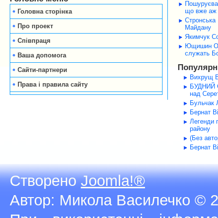
Пошуруєва 
що вже аж 
Головна сторінка
Стронська 
Про проект
Майдану
Якимчук Со
Співпраця
Ющишин Оле
служать Б
Ваша допомога
Популярні
Сайти-партнери
Вихрущ В
Права і правила сайту
БУДНИЙ С
над Серет
Бульчак Л
Бернат В
Легенди 
району
(Без авт
Бернат В
Створено
Joomla!®
Автор: Микола Василечко © 2