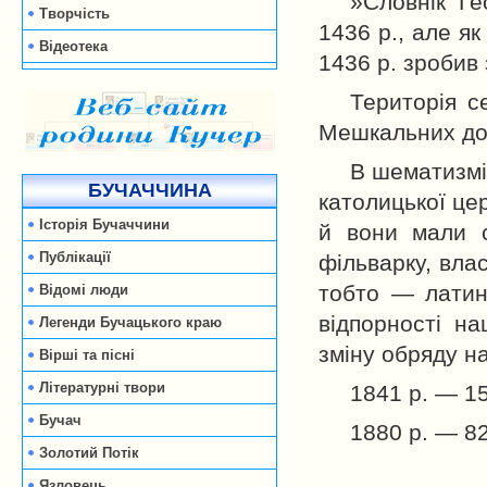
»Словнік Ґе
Творчість
1436 р., але я
Відеотека
1436 р. зробив 
Територія с
Мешкальних дом
В шематизмі 
БУЧАЧЧИНА
католицької це
Історія Бучаччини
й вони мали с
Публікації
фільварку, вла
тобто — латинс
Відомі люди
відпорності н
Легенди Бучацького краю
зміну обряду на
Вірші та пісні
Літературні твори
1841 р. — 15
Бучач
1880 р. — 82
Золотий Потік
517 (85,
Язловець