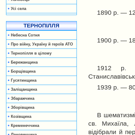
7 (1,2%
Усі села
1890 р. — 12
611 (80,
ТЕРНОПІЛЛЯ
25 (3,3
Небесна Сотня
1900 р. — 18
Про війну, Україну й героїв АТО
600 (73,
Тернопілля в цілому
33 (4,1
Бережанщина
1912 р. 
Борщівщина
Станиславівсько
Гусятинщина
1939 р. — 80
Заліщанщина
900 (90,
Збаражчина
20 (2,0
Зборівщина
В шематизмі
Козівщина
св. Михаїла, 
Кременеччина
відібрали й пе
Лановеччина