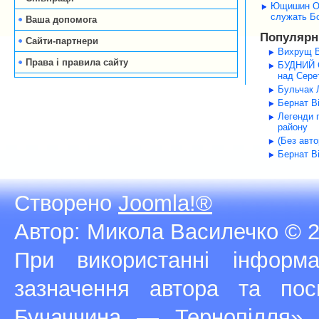
Ющишин Оле
служать Б
Ваша допомога
Популярні
Сайти-партнери
Вихрущ В
Права і правила сайту
БУДНИЙ С
над Серет
Бульчак Л
Бернат В
Легенди 
району
(Без авт
Бернат В
Створено
Joomla!®
Автор: Микола Василечко © 2
При використанні інфор
зазначення автора та п
Бучаччина — Тернопілля»,