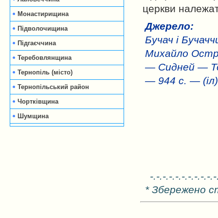
церкви належать
Монастирищина
Джерело:
Підволочищина
Бучач і Бучачч
Підгаєччина
Михайло Остр
Теребовлянщина
— Сидней — То
Тернопіль (місто)
— 944 с. — (іл)
Тернопільський район
Чортківщина
Шумщина
-.-.-.-.-.-.-.-.-.-.-
* Збережено с