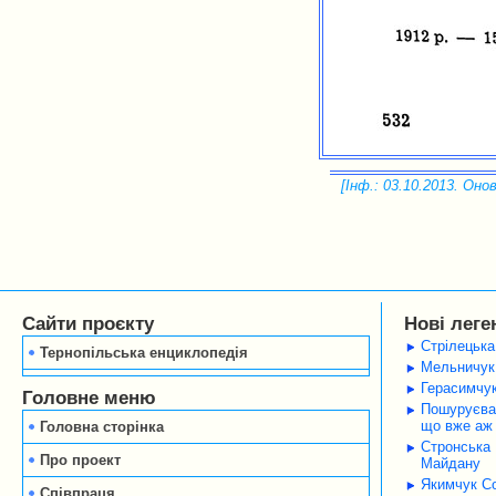
[Інф.: 03.10.2013. Онов
Сайти проєкту
Нові леге
Стрілецька
Тернопільська енциклопедія
Мельничук 
Герасимчук
Головне меню
Пошуруєва 
що вже аж 
Головна сторінка
Стронська 
Про проект
Майдану
Якимчук Со
Співпраця