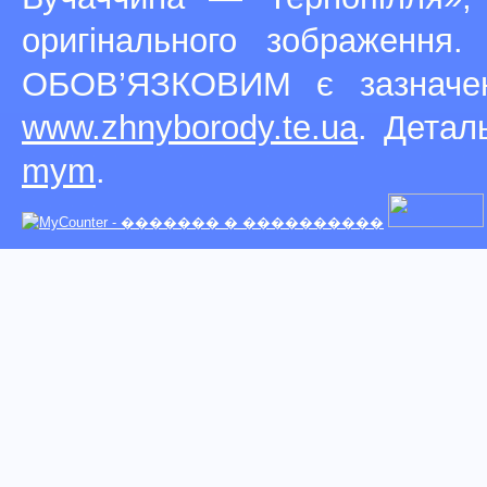
оригінального зображення
ОБОВ’ЯЗКОВИМ є зазначен
www.zhnyborody.te.ua
. Детал
mym
.