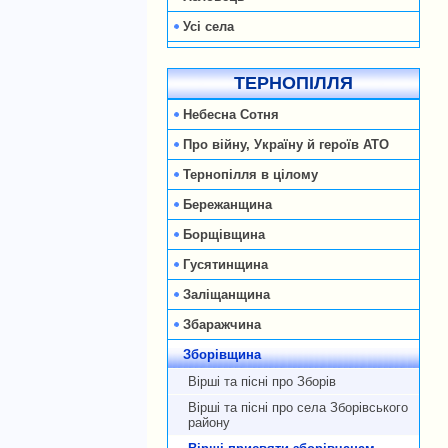
Усі села
ТЕРНОПІЛЛЯ
Небесна Сотня
Про війну, Україну й героїв АТО
Тернопілля в цілому
Бережанщина
Борщівщина
Гусятинщина
Заліщанщина
Збаражчина
Зборівщина
Вірші та пісні про Зборів
Вірші та пісні про села Зборівського
району