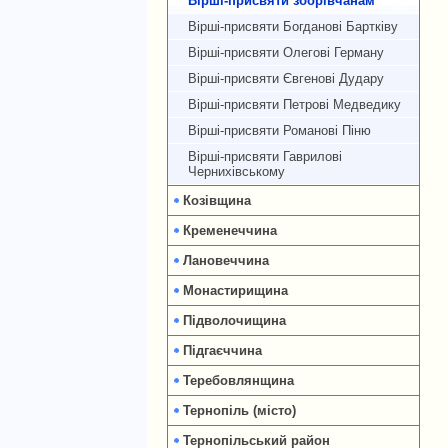
Вірші-присвяти зборівчанам
Вірші-присвяти Богданові Бартківу
Вірші-присвяти Олегові Герману
Вірші-присвяти Євгенові Дудару
Вірші-присвяти Петрові Медведику
Вірші-присвяти Романові Піню
Вірші-присвяти Гаврилові
Чернихівському
Козівщина
Кременеччина
Лановеччина
Монастирищина
Підволочищина
Підгаєччина
Теребовлянщина
Тернопіль (місто)
Тернопільський район