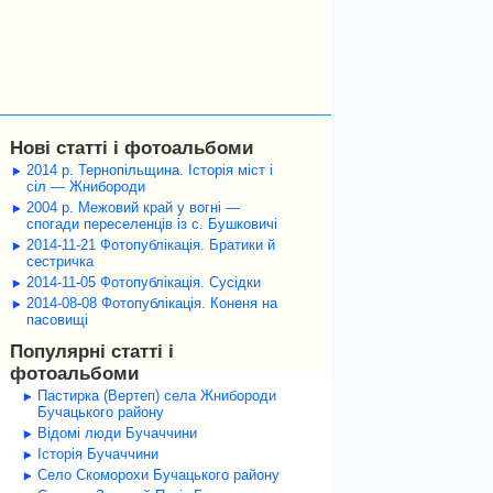
Нові статті і фотоальбоми
2014 р. Тернопільщина. Історія міст і
сіл — Жнибороди
2004 р. Межовий край у вогні —
спогади переселенців із с. Бушковичі
2014-11-21 Фотопублікація. Братики й
сестричка
2014-11-05 Фотопублікація. Сусідки
2014-08-08 Фотопублікація. Коненя на
пасовищі
Популярні статті і
фотоальбоми
Пастирка (Вертеп) села Жнибороди
Бучацького району
Відомі люди Бучаччини
Історія Бучаччини
Село Скоморохи Бучацького району