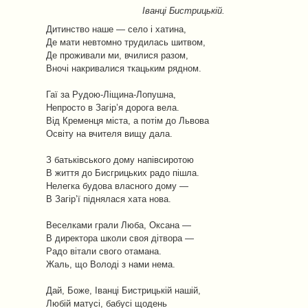
Іванці Бистрицькій.
Дитинство наше — село і хатина,
Де мати невтомно трудилась шитвом,
Де проживали ми, вчилися разом,
Вночі накривалися ткацьким рядном.
Гаї за Рудою-Ліщина-Лопушна,
Непросто в Загір’я дорога вела.
Від Кременця міста, а потім до Львова
Освіту на вчителя вищу дала.
З батьківського дому напівсиротою
В життя до Бисгрицьких радо пішла.
Нелегка будова власного дому —
В Загір’ї піднялася хата нова.
Веселками грали Люба, Оксана —
В директора школи своя дітвора —
Радо вітали свого отамана.
Жаль, що Володі з нами нема.
Дай, Боже, Іванці Бистрицькій нашій,
Любій матусі, бабусі щодень