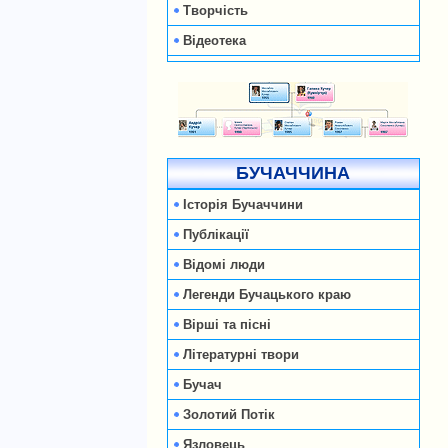
Творчість
Відеотека
БУЧАЧЧИНА
Історія Бучаччини
Публікації
Відомі люди
Легенди Бучацького краю
Вірші та пісні
Літературні твори
Бучач
Золотий Потік
Язловець