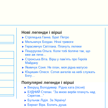
Нові легенди і вірші
Стрілецька Ганна. Брат Петро
Мельничук Богдан. Нічні тривоги
Герасимчук Світлана. Плачуть лелеки
Пошуруєва Ольга. Коли тобі боляче так, що
вже аж пече...
Стронська Віта. Вірш у пам’ять про Героїв
Майдану
Якимчук Соня. Не плач, моя рідна матусю
Ющишин Олеся. Сотня ангелів на небі служать
Богу…
Популярні легенди і вірші
Вихрущ Володимир. Рідна хата (пісня)
БУДНИЙ Степан. “За мною верби плачуть над
Серетом...”
Бульчак Лідія. За Україну!
Бернат Віра. Болить душа