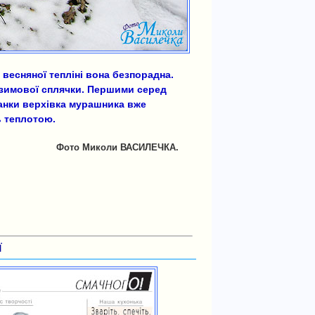
весняної тепліні вона безпорадна.
 зимової сплячки. Першими серед
ханки верхівка мурашника вже
ь теплотою.
Фото Миколи ВАСИЛЕЧКА.
ї