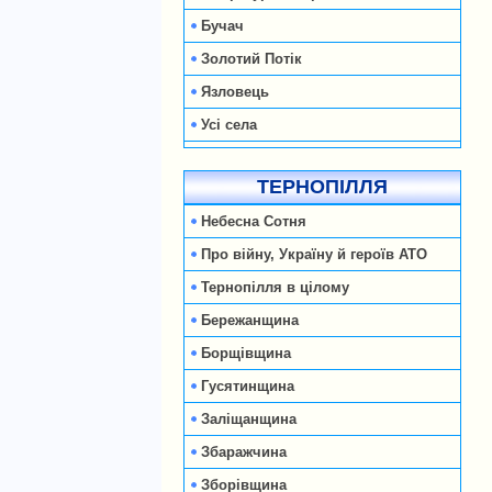
Бучач
Золотий Потік
Язловець
Усі села
ТЕРНОПІЛЛЯ
Небесна Сотня
Про війну, Україну й героїв АТО
Тернопілля в цілому
Бережанщина
Борщівщина
Гусятинщина
Заліщанщина
Збаражчина
Зборівщина