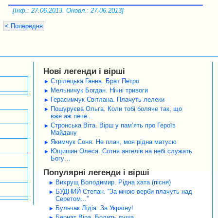
[Інф.: 27.06.2013. Оновл.: 27.06.2013]
< Попередня
Нові легенди і вірші
Стрілецька Ганна. Брат Петро
Мельничук Богдан. Нічні тривоги
Герасимчук Світлана. Плачуть лелеки
Пошуруєва Ольга. Коли тобі боляче так, що
вже аж пече...
Стронська Віта. Вірш у пам’ять про Героїв
Майдану
Якимчук Соня. Не плач, моя рідна матусю
Ющишин Олеся. Сотня ангелів на небі служать
Богу…
Популярні легенди і вірші
Вихрущ Володимир. Рідна хата (пісня)
БУДНИЙ Степан. “За мною верби плачуть над
Серетом...”
Бульчак Лідія. За Україну!
Бернат Віра. Болить душа