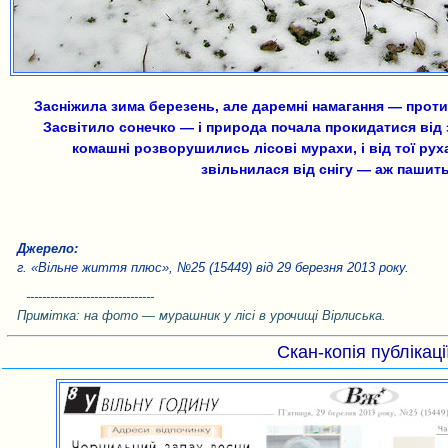
Засніжила зима березень, але даремні намагання — проти 
Засвітило сонечко — і природа почала прокидатися від
комашні розворушились лісові мурахи, і від тої ру
звільнилася від снігу — аж пашит
Джерело:
г. «Вільне життя плюс», №25 (15449) від 29 березня 2013 року.
--------------------------------
Примітка: на фото — мурашник у лісі в урочищі Вірлиська.
Скан-копія публікаці