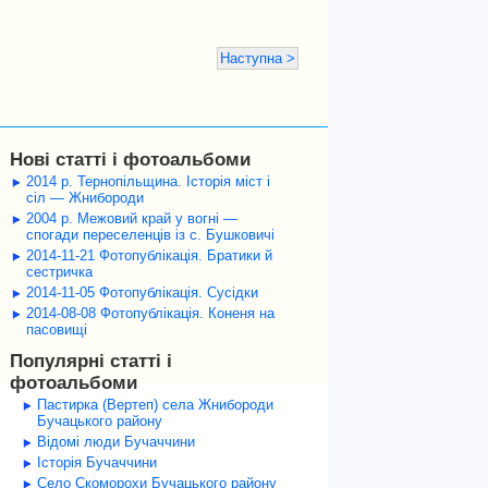
Наступна >
Нові статті і фотоальбоми
2014 р. Тернопільщина. Історія міст і
сіл — Жнибороди
2004 р. Межовий край у вогні —
спогади переселенців із с. Бушковичі
2014-11-21 Фотопублікація. Братики й
сестричка
2014-11-05 Фотопублікація. Сусідки
2014-08-08 Фотопублікація. Коненя на
пасовищі
Популярні статті і
фотоальбоми
Пастирка (Вертеп) села Жнибороди
Бучацького району
Відомі люди Бучаччини
Історія Бучаччини
Село Скоморохи Бучацького району