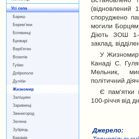
Встановлено 
(відновлений 1
Усі села
споруджено пам
Бариш
Берем’яни
могили Борцям 
Білявинці
Діють ЗОШ 1–3
Броварі
заклад, відділ
Верб'ятин
У Жизномирі
Возилів
Канаді С. Гуля
Губин
Мельник, ми
Доброполе
політичний діяч
Дуліби
Жизномир
Є пам’ятки
Заліщики
100-річчя від д
Заривинці
Звенигород
Зелена
Джерело:
Зубрець
Киданів