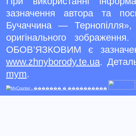
При використанні інфор
зазначення автора та п
Бучаччина — Тернопілля»,
оригінального зображення
ОБОВ’ЯЗКОВИМ є зазначен
www.zhnyborody.te.ua
. Детал
mym
.