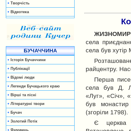
Творчість
Відеотека
Ко
ЖИЗНОМИР
села приєднан
села був хутір
БУЧАЧЧИНА
Розташован
Історія Бучаччини
райцентру. Нас
Публікації
Відомі люди
Перша писем
Легенди Бучацького краю
села був Д. Л
«Луг», «Січ», 
Вірші та пісні
був монастир
Літературні твори
(згоріли 1798).
Бучач
Золотий Потік
Є церква 
Язловець