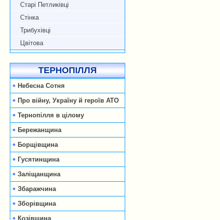
Старі Петликівці
Стінка
Трибухівці
Цвітова
ТЕРНОПІЛЛЯ
Небесна Сотня
Про війну, Україну й героїв АТО
Тернопілля в цілому
Бережанщина
Борщівщина
Гусятинщина
Заліщанщина
Збаражчина
Зборівщина
Козівщина