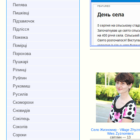
Пилява
Пишківці
Підзамочок
Підлісся
Пожежа
Помірці
Порохова
Пушкарі
Ріпинці
Рублин
Рукомиш
Русилів
Скоморохи
Сновидів
Сокілець
Соколів
Село Жизномир - Village Zhyzn
Wies Żyżnomierz
Сороки
світлин — 13