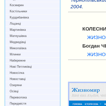
Тернопільський
Космирин
2004.
Костільники
Курдибанівка
Ліщанці
КОЛЕСНИ
Мартинівка
Матеушівка
ЖИЗНО
Медведівці
Богдан 
Миколаївка
ЖИЗНО
Млинки
Набережне
Нові Петликівці
Новосілка
Новоставці
Озеряни
Осівці
Переволока
Передмістя