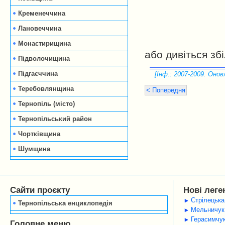
Кременеччина
Лановеччина
Монастирищина
або дивіться зб
Підволочищина
Підгаєччина
[Інф.: 2007-2009. Оновл
Теребовлянщина
< Попередня
Тернопіль (місто)
Тернопільський район
Чортківщина
Шумщина
Сайти проєкту
Нові леге
Стрілецька
Тернопільська енциклопедія
Мельничук 
Герасимчук
Головне меню