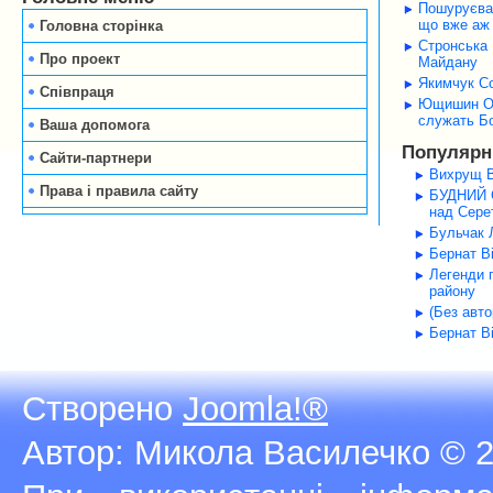
Пошуруєва 
що вже аж 
Головна сторінка
Стронська 
Про проект
Майдану
Якимчук Со
Співпраця
Ющишин Оле
служать Б
Ваша допомога
Популярні
Сайти-партнери
Вихрущ В
Права і правила сайту
БУДНИЙ С
над Серет
Бульчак Л
Бернат В
Легенди 
району
(Без авт
Бернат В
Створено
Joomla!®
Автор: Микола Василечко © 2