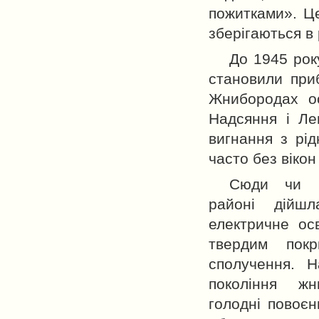
пожитками». Це
зберігаються в 
До 1945 рок
становили при
Жнибородах ос
Надсяння і Ле
вигнання з рі
часто без вікон
Сюди чи н
районі дійшл
електричне ос
твердим покр
сполучення. 
покоління жн
голодні повоєн