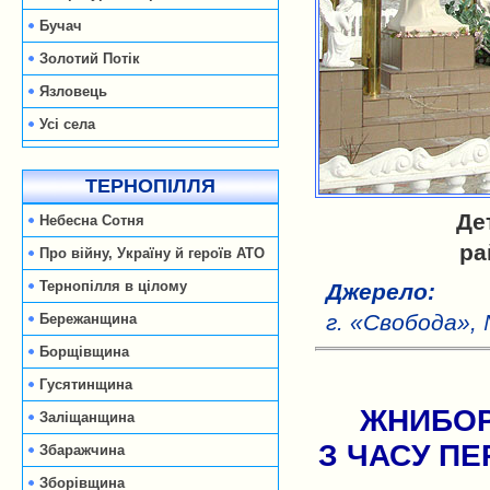
Бучач
Золотий Потік
Язловець
Усі села
ТЕРНОПІЛЛЯ
Де
Небесна Сотня
ра
Про війну, Україну й героїв АТО
Тернопілля в цілому
Джерело:
г. «Свобода», 
Бережанщина
Борщівщина
Гусятинщина
ЖНИБОР
Заліщанщина
З ЧАСУ ПЕ
Збаражчина
Зборівщина