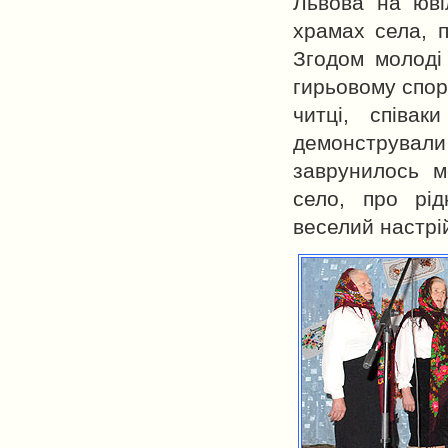
Львова на юві
храмах села, п
Згодом молоді 
гирьовому спорт
читці, співа
демонстрували 
заврунилось м
село, про рі
веселий настрі