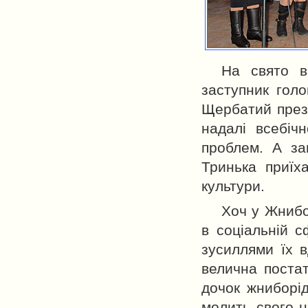
На свято в
заступник гол
Щербатий презе
надалі всебіч
проблем. А за
Тринька приїх
культури.
Хоч у Жнибо
в соціальній с
зусиллями їх 
велична постат
дочок жниборід
молить свого н