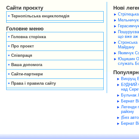
Сайти проєкту
Нові леге
Стрілецька
Тернопільська енциклопедія
Мельничук 
Герасимчук
Головне меню
Пошуруєва 
що вже аж 
Головна сторінка
Стронська 
Про проект
Майдану
Якимчук Со
Співпраця
Ющишин Оле
служать Б
Ваша допомога
Популярні
Сайти-партнери
Вихрущ В
Права і правила сайту
БУДНИЙ С
над Серет
Бульчак Л
Бернат В
Легенди 
району
(Без авт
Бернат В