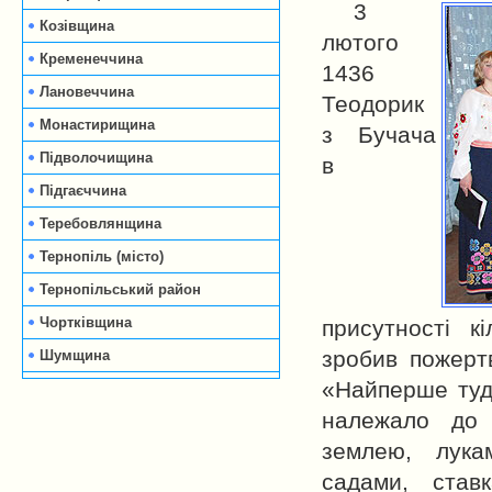
3
Козівщина
лютого
Кременеччина
1436
Лановеччина
Теодорик
Монастирищина
з Бучача
Підволочищина
в
Підгаєччина
Теребовлянщина
Тернопіль (місто)
Тернопільський район
Чортківщина
присутності к
зробив пожерт
Шумщина
«Найперше туди
належало до 
землею, лукам
садами, ста