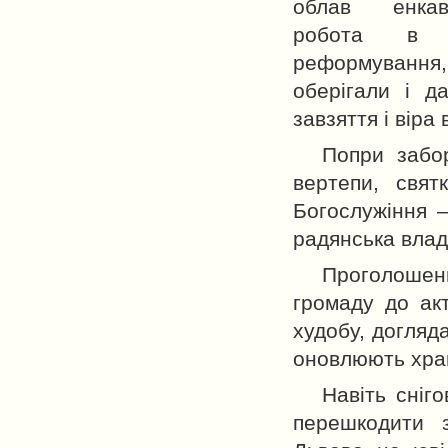
облав енкав
робота в к
реформування
оберігали і д
завзяття і віра
Попри забо
вертепи, свят
Богослужіння —
радянська влад
Проголошен
громаду до акт
худобу, догляда
оновлюють храм
Навіть сніг
перешкодити з