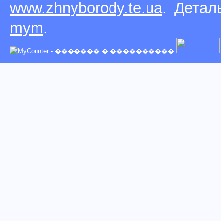
www.zhnyborody.te.ua
. Детал
mym
.