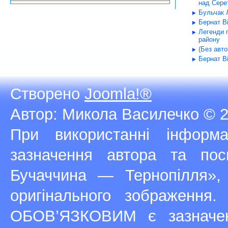
над Серет
Бульчак Л
Бернат В
Легенди 
району
(Без авт
Бернат В
Створено
Joomla!®
Автор: Микола Василечко © 2
При використанні інфор
зазначення автора та п
Бучаччина — Тернопілля»,
оригінального зображення
ОБОВ’ЯЗКОВИМ є зазначен