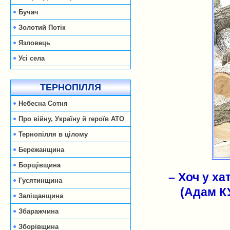
Бучач
Золотий Потік
Язловець
Усі села
ТЕРНОПІЛЛЯ
Небесна Сотня
Про війну, Україну й героїв АТО
Тернопілля в цілому
Бережанщина
Борщівщина
– Хоч у ха
Гусятинщина
(Адам К
Заліщанщина
Збаражчина
Зборівщина