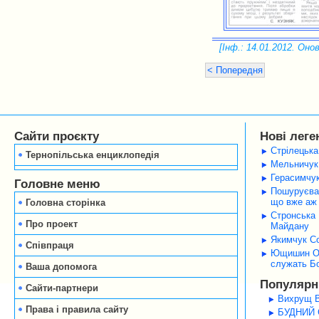
[Інф.: 14.01.2012. Онов
< Попередня
Сайти проєкту
Нові леге
Стрілецька
Тернопільська енциклопедія
Мельничук 
Герасимчук
Головне меню
Пошуруєва 
що вже аж 
Головна сторінка
Стронська 
Про проект
Майдану
Якимчук Со
Співпраця
Ющишин Оле
служать Б
Ваша допомога
Популярні
Сайти-партнери
Вихрущ В
Права і правила сайту
БУДНИЙ С