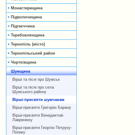
Монастирищина
Підволочищина
Підгаєччина
Теребовлянщина
Тернопіль (місто)
Тернопільський район
Чортківщина
Шумщина
Вірші та пісні про Шумськ
Вірші та пісні про села
Шумського району
Вірші-присвяти шумчанам
Вірші-присвяти Григорію Барану
Вірші-присвяти Венедиктові
Лавренюку
Вірші-присвяти Георгію Петруку-
Попику