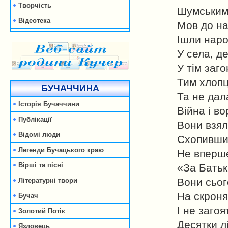
Творчість
Шумським
Відеотека
Мов до на
Ішли наро
У села, де
У тім заго
Тим хлопц
БУЧАЧЧИНА
Та не дал
Історія Бучаччини
Війна і во
Публікації
Вони взял
Відомі люди
Схопивши 
Легенди Бучацького краю
Не вперше
Вірші та пісні
«За Батьк
Вони сьог
Літературні твори
На скронях
Бучач
І не загоя
Золотий Потік
Десятки лі
Язловець