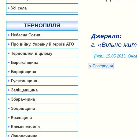
Усі села
ТЕРНОПІЛЛЯ
Джерело:
Небесна Сотня
г. «Вільне жи
Про війну, Україну й героїв АТО
Тернопілля в цілому
[Інф.: 15.05.2013. Онов
Бережанщина
< Попередня
Борщівщина
Гусятинщина
Заліщанщина
Збаражчина
Зборівщина
Козівщина
Кременеччина
Лановеччина