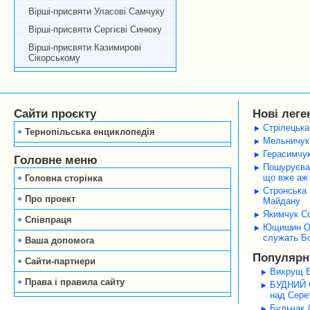
Вірші-присвяти Уласові Самчуку
Вірші-присвяти Сергієві Синюку
Вірші-присвяти Казимирові
Сікорському
Сайти проєкту
Нові леге
Стрілецька
Тернопільська енциклопедія
Мельничук 
Герасимчук
Головне меню
Пошуруєва 
що вже аж 
Головна сторінка
Стронська 
Про проект
Майдану
Якимчук Со
Співпраця
Ющишин Оле
служать Б
Ваша допомога
Популярні
Сайти-партнери
Вихрущ В
Права і правила сайту
БУДНИЙ С
над Серет
Бульчак Л