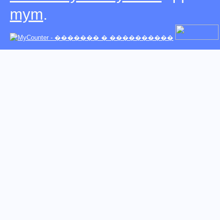
mym
.