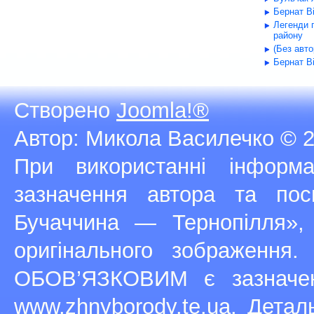
Бернат В
Легенди 
району
(Без авт
Бернат В
Створено
Joomla!®
Автор: Микола Василечко © 2
При використанні інфор
зазначення автора та п
Бучаччина — Тернопілля»,
оригінального зображення
ОБОВ’ЯЗКОВИМ є зазначен
www.zhnyborody.te.ua
. Детал